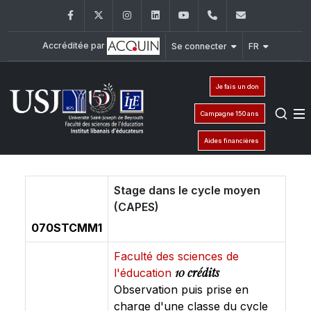
Facebook
Twitter
Instagram
LinkedIn
YouTube
+961 (1) 421 548
ile@usj.edu
Accréditée par
Se connecter
FR
Je fais un don
Campagne 150 ans
Aides financières
Stage dans le cycle moyen
(CAPES)
070STCMM1
Faculté des sciences de
10 crédits
l'éducation
Observation puis prise en
charge d'une classe du cycle