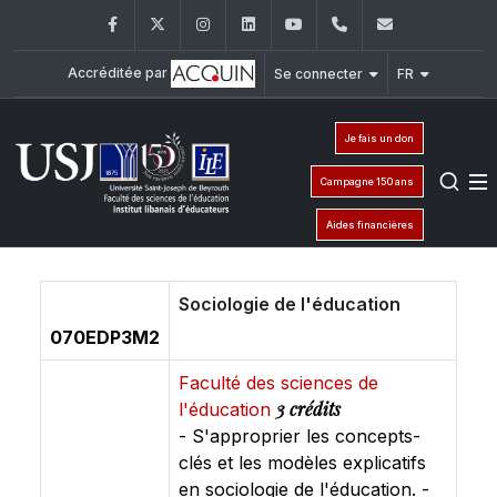
Facebook
Twitter
Instagram
LinkedIn
YouTube
+961 (1) 421 548
ile@usj.edu
Accréditée par
Se connecter
FR
Je fais un don
Campagne 150 ans
Aides financières
Sociologie de l'éducation
070EDP3M2
Faculté des sciences de
3 crédits
l'éducation
- ­S'approprier les concepts-
clés et les modèles explicatifs
en sociologie de l'éducation. ­-