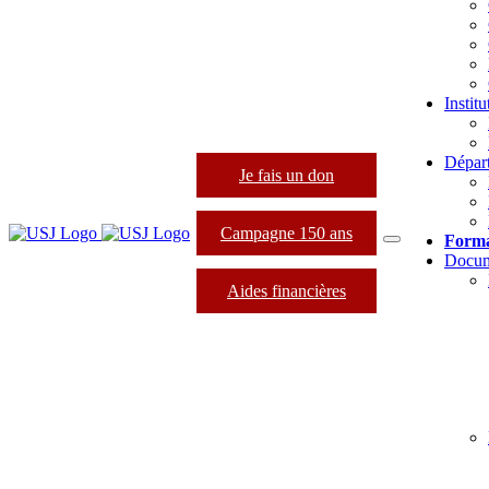
Instit
Dépar
Je fais un don
Campagne 150 ans
Forma
Docum
Aides financières