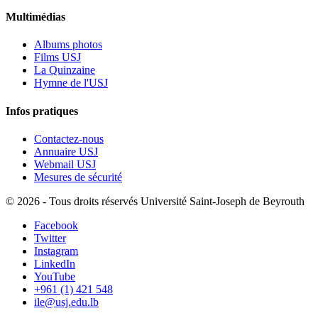
Multimédias
Albums photos
Films USJ
La Quinzaine
Hymne de l'USJ
Infos pratiques
Contactez-nous
Annuaire USJ
Webmail USJ
Mesures de sécurité
©
2026 - Tous droits réservés Université Saint-Joseph de Beyrouth
Facebook
Twitter
Instagram
LinkedIn
YouTube
+961 (1) 421 548
ile@usj.edu.lb