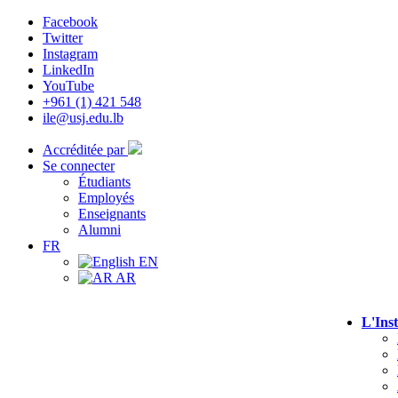
Facebook
Twitter
Instagram
LinkedIn
YouTube
+961 (1) 421 548
ile@usj.edu.lb
Accréditée par
Se connecter
Étudiants
Employés
Enseignants
Alumni
FR
EN
AR
L'Inst