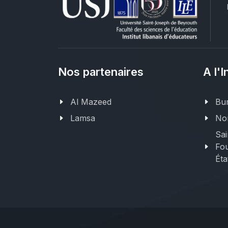
Nos partenaires
A l'I
Al Mazeed
Bur
Lamsa
Nor
Sai
Fou
Éta