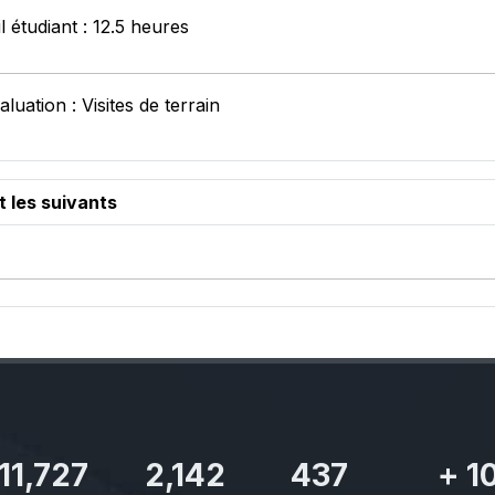
l étudiant : 12.5 heures
luation : Visites de terrain
t les suivants
11,727
2,142
437
+
1