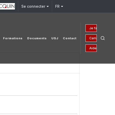
Se connecter
FR
Je fais un don
Campagne 150 a
Formations
Documents
USJ
Contact
Aides financière