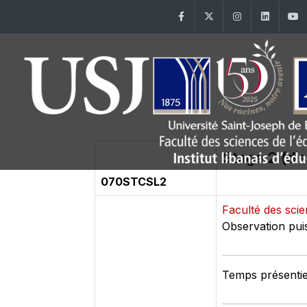
Facebook
Twitter
Instagram
Linke
Stage 2 (dis
070STCSL2
Faculté des sci
Observation puis
Temps présentie