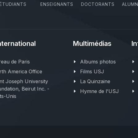
ÉTUDIANTS
ENSEIGNANTS
DOCTORANTS
ALUMN
nternational
Multimédias
In
eau de Paris
Albums photos
th America Office
Films USJ
nt Joseph University
La Quinzaine
ndation, Beirut Inc. -
Hymne de l'USJ
ts-Unis