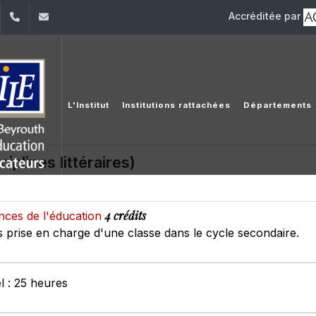
Accréditée par
dIn
YouTube
+961 (1) 421 548
ile@usj.edu.lb
L'Institut
Institutions rattachées
Départements
ciplines littéraires)
4 crédits
ences de l'éducation
 prise en charge d'une classe dans le cycle secondaire.
l : 25 heures