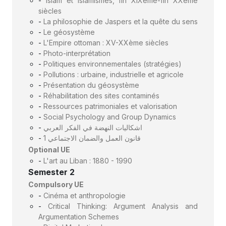
-
Islam et islamismes, fin XIXème-fin XXème
siècles
-
La philosophie de Jaspers et la quête du sens
-
Le géosystème
-
L'Empire ottoman : XV-XXème siècles
-
Photo-interprétation
-
Politiques environnementales (stratégies)
-
Pollutions : urbaine, industrielle et agricole
-
Présentation du géosystème
-
Réhabilitation des sites contaminés
-
Ressources patrimoniales et valorisation
-
Social Psychology and Group Dynamics
-
اشكاليات النهضة في الفكر العربي
-
قانون العمل والضمان الاجتماعي 1
Optional UE
-
L'art au Liban : 1880 - 1990
Semester 2
Compulsory UE
-
Cinéma et anthropologie
-
Critical Thinking: Argument Analysis and
Argumentation Schemes