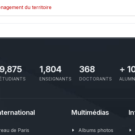
nagement du territoire
11,110
2,029
414
+
1
ÉTUDIANTS
ENSEIGNANTS
DOCTORANTS
ALUMN
nternational
Multimédias
In
eau de Paris
Albums photos