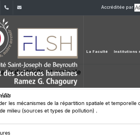
Accréditée par
dIn
YouTube
+961 (1) 421 000
flsh@usj.edu.lb
La Faculté
Institutions
e, industrielle et agricole
rédits
 les mécanismes de la répartition spatiale et temporelle des
e milieu (sources et types de pollution) .
eures