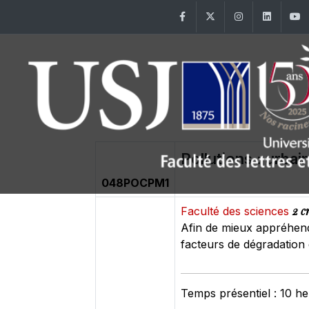
Facebook
Twitter
Instagram
Linke
Pollutions : urbain
048POCPM1
2 c
Faculté des sciences
Afin de mieux appréhender
facteurs de dégradation d
Temps présentiel : 10 h