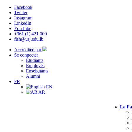
Facebook
Twitter
Instagram
LinkedIn
YouTube
+961 (1) 421 000
flsh@usj.edu.lb
Accréditée par
Se connecter
Étudiants
Employés
Enseignants
Alumni
FR
EN
AR
La Fa