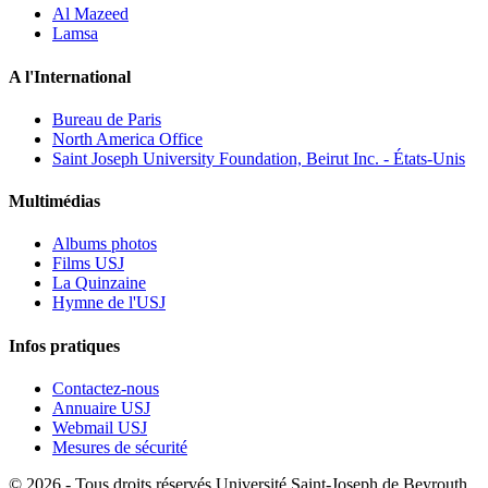
Al Mazeed
Lamsa
A l'International
Bureau de Paris
North America Office
Saint Joseph University Foundation, Beirut Inc. - États-Unis
Multimédias
Albums photos
Films USJ
La Quinzaine
Hymne de l'USJ
Infos pratiques
Contactez-nous
Annuaire USJ
Webmail USJ
Mesures de sécurité
©
2026 - Tous droits réservés Université Saint-Joseph de Beyrouth