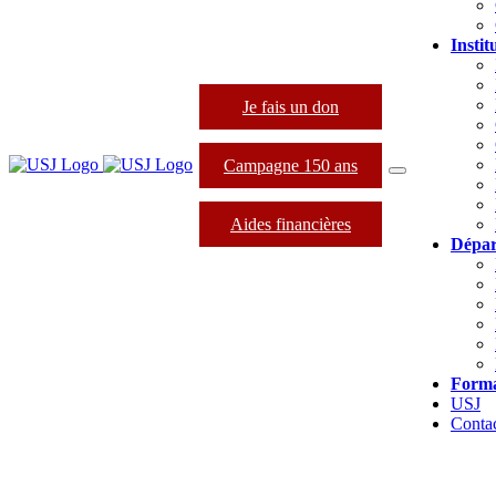
Instit
Je fais un don
Campagne 150 ans
Aides financières
Dépar
Forma
USJ
Conta