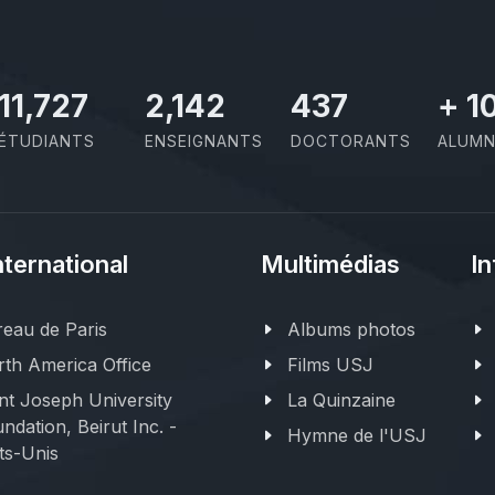
11,727
2,142
437
+
1
ÉTUDIANTS
ENSEIGNANTS
DOCTORANTS
ALUMN
nternational
Multimédias
In
eau de Paris
Albums photos
th America Office
Films USJ
nt Joseph University
La Quinzaine
ndation, Beirut Inc. -
Hymne de l'USJ
ts-Unis