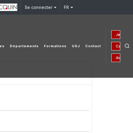
Se connecter
FR
Je fais u
Campagne
ées
Départements
Formations
USJ
Contact
Aides fin