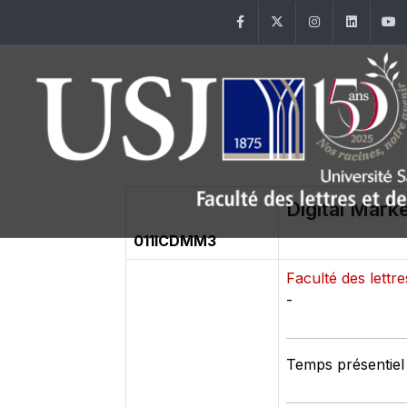
Facebook
Twitter
Instagram
Linke
Digital Marke
011ICDMM3
Faculté des lett
-
Temps présentiel 