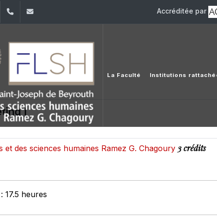
Accréditée par
dIn
YouTube
+961 (1) 421 000
flsh@usj.edu.lb
La Faculté
Institutions rattach
ting I
3 crédits
res et des sciences humaines Ramez G. Chagoury
: 17.5 heures