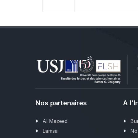
Nos partenaires
A l'I
Al Mazeed
Bur
Lamsa
Nor