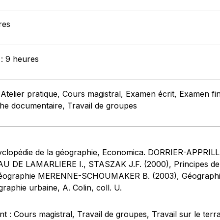
res
 : 9 heures
 Atelier pratique, Cours magistral, Examen écrit, Examen f
che documentaire, Travail de groupes
cyclopédie de la géographie, Economica. DORRIER-APPRILL É. 
AU DE LAMARLIERE I., STASZAK J.F. (2000), Principes de
 géographie MERENNE-SCHOUMAKER B. (2003), Géographie 
aphie urbaine, A. Colin, coll. U.
: Cours magistral, Travail de groupes, Travail sur le terra