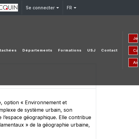
Se connecter
FR
Je 
Ca
attachées
Départements
Formations
USJ
Contact
Aid
e, option « Environnement et
omplexe de système urbain, son
l’espace géographique. Elle contribue
ndamentaux » de la géographie urbaine,