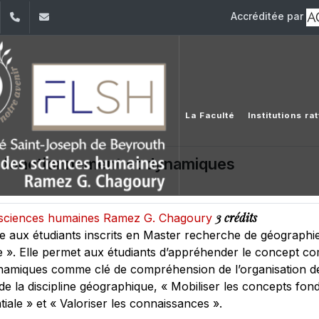
Accréditée par
dIn
YouTube
+961 (1) 421 000
flsh@usj.edu.lb
La Faculté
Institutions r
 fonctionnement et dynamiques
3 crédits
es sciences humaines Ramez G. Chagoury
e aux étudiants inscrits en Master recherche de géographi
e ». Elle permet aux étudiants d’appréhender le concept c
namiques comme clé de compréhension de l’organisation de 
e la discipline géographique, « Mobiliser les concepts fo
tiale » et « Valoriser les connaissances ».