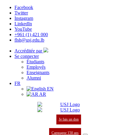
Facebook
Twitter
Instagram
LinkedIn
YouTube
+961 (1) 421 000
flsh@usj.edu.lb
Accréditée par
Se connecter
Étudiants
Employés
Enseignants
Alumni
FR
EN
AR
Je fais un don
Campagne 150 ans