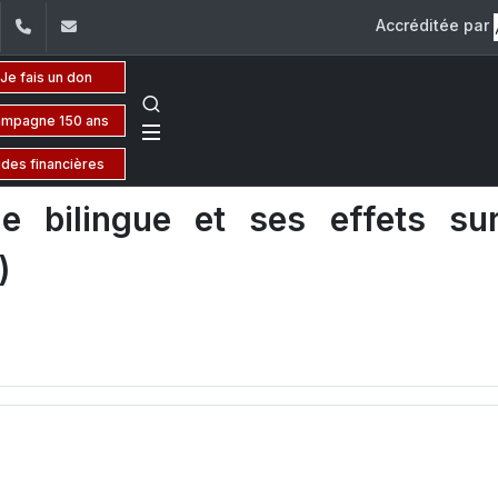
Accréditée par
dIn
YouTube
+961 (1) 421 000
flsh@usj.edu.lb
Je fais un don
mpagne 150 ans
ides financières
e bilingue et ses effets su
)