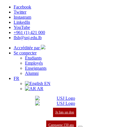
Facebook
Twitter
Instagram
LinkedIn
YouTube
+961 (1) 421 000
flsh@usj.edu.lb
Accréditée par
Se connecter
Étudiants
Employés
Enseignants
Alumni
FR
EN
AR
Je fais un don
Campagne 150 ans