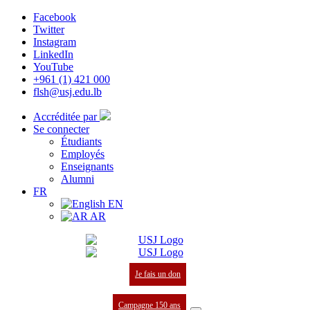
Facebook
Twitter
Instagram
LinkedIn
YouTube
+961 (1) 421 000
flsh@usj.edu.lb
Accréditée par
Se connecter
Étudiants
Employés
Enseignants
Alumni
FR
EN
AR
Je fais un don
Campagne 150 ans