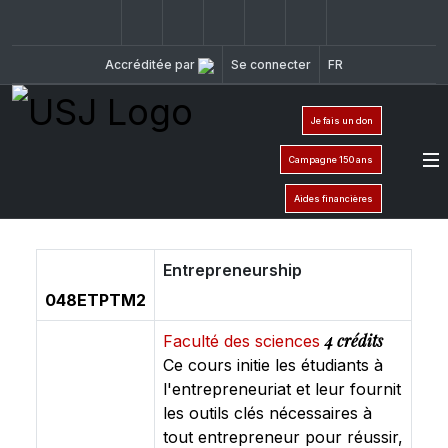
Facebook
Twitter
Instagram
LinkedIn
YouTube
+961 (1) 421 000
flsh@usj.e
Accréditée par
Se connecter
FR
Je fais un don
Campagne 150 ans
Aides financières
Entrepreneurship
048ETPTM2
4 crédits
Faculté des sciences
Ce cours initie les étudiants à
l'entrepreneuriat et leur fournit
les outils clés nécessaires à
tout entrepreneur pour réussir,