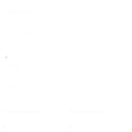
ENSEIGNANTS
DOCTORANTS
+
ALUMNI
FACULTÉS
Nos partenaires
A l'International
Al Mazeed
Bureau de Paris