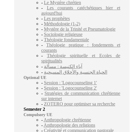
-
Le Mystère chrétien
-
Les courants catéchétiques hier et
aujourd'hui
-
Les prophètes
-
Méthodologie (1-2)
-
Mystère de la Trinité et Pneumatologie
-
Sociologie religieuse
-
Théologie fondamentale
-
Théologie pratique : fondements et
courants
-
Théologie spirituelle et Ecoles de
spiritualités
-
آباء الكنيسة : مسألة
-
الحياة الجنسية والأخلاق المسيحية
Optional UE
-
Session : 'Logocounseling 1'
-
Session : 'Logocounseling 2'
-
Stratégies de communication chrétienne
sur internet
-
ZOTERO pour optimiser sa recherche
Semester 2
Compulsory UE
-
Anthropologie chrétienne
-
Anthropologie des religions
-
Créativité et communication pastorale