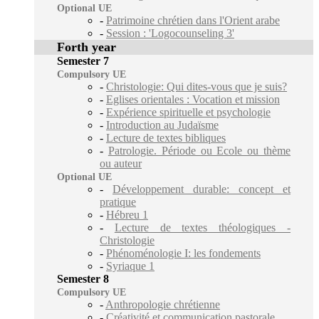
Optional UE
-
Patrimoine chrétien dans l'Orient arabe
-
Session : 'Logocounseling 3'
Forth year
Semester 7
Compulsory UE
-
Christologie: Qui dites-vous que je suis?
-
Eglises orientales : Vocation et mission
-
Expérience spirituelle et psychologie
-
Introduction au Judaïsme
-
Lecture de textes bibliques
-
Patrologie. Période ou Ecole ou thème
ou auteur
Optional UE
-
Développement durable: concept et
pratique
-
Hébreu 1
-
Lecture de textes théologiques -
Christologie
-
Phénoménologie I: les fondements
-
Syriaque 1
Semester 8
Compulsory UE
-
Anthropologie chrétienne
-
Créativité et communication pastorale