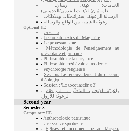
-
الخدمات: كهنة، رهبان،
علمانيّون(اللاهوت الخدمي/الخدماتي)
-
الرسالة الرعويّة، إستراتيجيّات وهيكليّات
-
رعويّة الشبيبة بين الواقع والرسالة
Optional UE
-
Grec 1 a
-
Lecture de textes du Magistère
-
Le protestantisme
-
Méthodologie de l'enseignement au
préscolaire et primaire
-
Philosophie de la croyance
-
Philosophie médiévale et moderne
-
Psychologie religieuse
-
Session: Le renouvellement du discours
théologique
-
Session : 'Logocounseling 3'
-
راعويّة الإنجاب المتعثّر - المرافقة
الرعويّة للأزواج
Second year
Semester 3
Compulsory UE
-
Anthropologie patristique
-
Croissance spirituelle
-
Eglises et oecuménisme au Moyen-