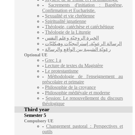
-
Sacrements d'initiation : Baptême,
Confirmation et Eucharistie.
-
Sexualité et vie chrétienne
-
Spiritualité ignatienne
-
Théologie, catéchèse et catéchétique
-
Théologie de la Liturgie
-
الخبرة الروحيّة وعلم النفس
-
الرسالة الرعويّة، إستراتيجيّات وهيكليّات
-
رعويّة الشبيبة بين الواقع والرسالة
Optional UE
-
Grec 1 a
-
Lecture de textes du Magistère
-
Le protestantisme
-
Méthodologie de l'enseignement au
préscolaire et primaire
-
Philosophie de la croyance
-
Philosophie médiévale et moderne
-
Session: Le renouvellement du discours
théologique
Third year
Semester 5
Compulsory UE
-
Changement pastoral : Perspectives et
outils