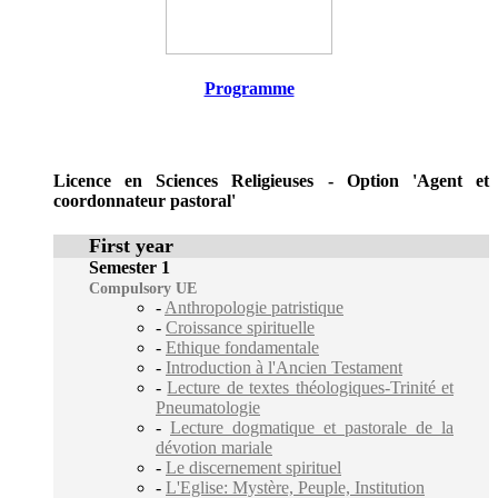
Programme
Licence en Sciences Religieuses - Option 'Agent et
coordonnateur pastoral'
First year
Semester 1
Compulsory UE
-
Anthropologie patristique
-
Croissance spirituelle
-
Ethique fondamentale
-
Introduction à l'Ancien Testament
-
Lecture de textes théologiques-Trinité et
Pneumatologie
-
Lecture dogmatique et pastorale de la
dévotion mariale
-
Le discernement spirituel
-
L'Eglise: Mystère, Peuple, Institution