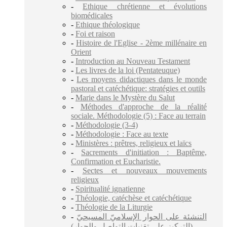
-
Ethique chrétienne et évolutions
biomédicales
-
Ethique théologique
-
Foi et raison
-
Histoire de l'Eglise - 2ème millénaire en
Orient
-
Introduction au Nouveau Testament
-
Les livres de la loi (Pentateuque)
-
Les moyens didactiques dans le monde
pastoral et catéchétique: stratégies et outils
-
Marie dans le Mystère du Salut
-
Méthodes d'approche de la réalité
sociale. Méthodologie (5) : Face au terrain
-
Méthodologie (3-4)
-
Méthodologie : Face au texte
-
Ministères : prêtres, religieux et laïcs
-
Sacrements d'initiation : Baptême,
Confirmation et Eucharistie.
-
Sectes et nouveaux mouvements
religieux
-
Spiritualité ignatienne
-
Théologie, catéchèse et catéchétique
-
Théologie de la Liturgie
-
التنشئة على الحوار الإسلاميّ المسيحيّ
(التركيز على تقنيات التواصل والحوار)