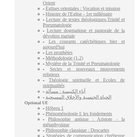
Orient
-
Eglises orientales : Vocation et mission
-
Histoire de l'Eglise - 1er millénaire
-
Lecture de textes théologiques-Trinité et
Pneumatologie
-
Lecture dogmatique et pastorale de la
dévotion mariale
-
Les courants catéchétiques hier et
aujourd'hui
-
Les prophètes
-
Méthodologie (1-2)
-
Mystère de la Trinité et Pneumatologie
-
Sectes et nouveaux mouvements
religieux
-
Théologie spirituelle et Ecoles de
spiritualités
-
آباء الكنيسة : مسألة
-
الحياة الجنسية والأخلاق المسيحية
Optional UE
-
Hébreu 1
-
Phénoménologie I: les fondements
-
Philosophie antique : Aristote - la
métaphysique
-
Philosophie classique : Descartes
-
Stratégies de communication chrétienne