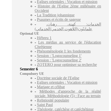
-
Eglises orientales : Vocation et mission
-
Histoire de l'Eglise 2ème millénaire en
Occident
-
La Tradition johannique
-
Psaumes et écrits de sagesse
-
الخدمات: كهنة، رهبان،
علمانيّون(اللاهوت الخدمي/الخدماتي)
Optional UE
-
Hébreu 1
-
Les médias au service de l'éducation
Chrétienne
-
Phénoménologie I: les fondements
-
Session : 'Logocounseling 1'
-
Session : 'Logocounseling 2'
-
ZOTERO pour optimiser sa recherche
Semester 6
Compulsory UE
-
Doctrine sociale de l'Eglise
-
Eglises orientales : Vocation et mission
-
Mariage et célibat
-
Méthodes d'approche de la réalité
sociale. Méthodologie (5) : Face au terrain
-
Religiosité populaire
-
Saint Paul
-
Théologie, catéchèse et catéchétique