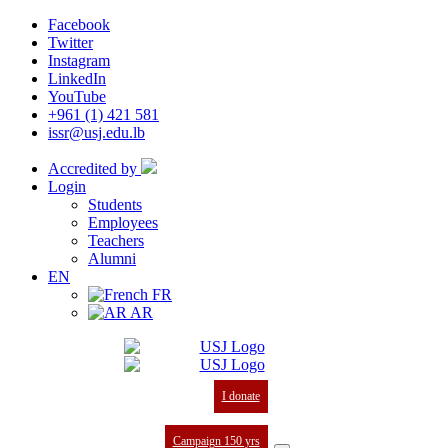
Facebook
Twitter
Instagram
LinkedIn
YouTube
+961 (1) 421 581
issr@usj.edu.lb
Accredited by
Login
Students
Employees
Teachers
Alumni
EN
FR
AR
I donate
Campaign 150 yrs