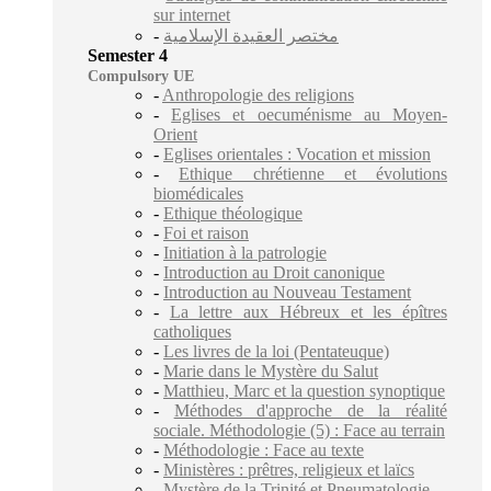
sur internet
-
مختصر العقيدة الإسلامية
Semester 4
Compulsory UE
-
Anthropologie des religions
-
Eglises et oecuménisme au Moyen-
Orient
-
Eglises orientales : Vocation et mission
-
Ethique chrétienne et évolutions
biomédicales
-
Ethique théologique
-
Foi et raison
-
Initiation à la patrologie
-
Introduction au Droit canonique
-
Introduction au Nouveau Testament
-
La lettre aux Hébreux et les épîtres
catholiques
-
Les livres de la loi (Pentateuque)
-
Marie dans le Mystère du Salut
-
Matthieu, Marc et la question synoptique
-
Méthodes d'approche de la réalité
sociale. Méthodologie (5) : Face au terrain
-
Méthodologie : Face au texte
-
Ministères : prêtres, religieux et laïcs
-
Mystère de la Trinité et Pneumatologie