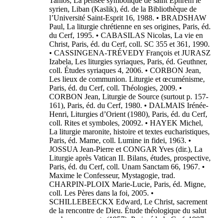
Tanios, La pensée symbolique de saint Ephrem le
syrien, Liban (Kaslik), éd. de la Bibliothèque de
l’Université Saint-Esprit 16, 1988. • BRADSHAW
Paul, La liturgie chrétienne en ses origines, Paris, éd.
du Cerf, 1995. • CABASILAS Nicolas, La vie en
Christ, Paris, éd. du Cerf, coll. SC 355 et 361, 1990.
• CASSINGENA-TRÉVEDY François et JURASZ
Izabela, Les liturgies syriaques, Paris, éd. Geuthner,
coll. Études syriaques 4, 2006. • CORBON Jean,
Les lieux de communion. Liturgie et œcuménisme,
Paris, éd. du Cerf, coll. Théologies, 2009. •
CORBON Jean, Liturgie de Source (surtout p. 157-
161), Paris, éd. du Cerf, 1980. • DALMAIS Irénée-
Henri, Liturgies d’Orient (1980), Paris, éd. du Cerf,
coll. Rites et symboles, 20092. • HAYEK Michel,
La liturgie maronite, histoire et textes eucharistiques,
Paris, éd. Mame, coll. Lumine in fidei, 1963. •
JOSSUA Jean-Pierre et CONGAR Yves (dir.), La
Liturgie après Vatican II. Bilans, études, prospective,
Paris, éd. du Cerf, coll. Unam Sanctam 66, 1967. •
Maxime le Confesseur, Mystagogie, trad.
CHARPIN-PLOIX Marie-Lucie, Paris, éd. Migne,
coll. Les Pères dans la foi, 2005. •
SCHILLEBEECKX Edward, Le Christ, sacrement
de la rencontre de Dieu. Étude théologique du salut