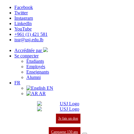
Facebook
Twitter
Instagram
LinkedIn
YouTube
+961 (1) 421 581
issr@usj.edu.lb
Accréditée par
Se connecter
Étudiants
Employés
Enseignants
Alumni
FR
EN
AR
Je fais un don
Campagne 150 ans