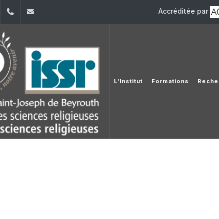
Accréditée par
dIn
YouTube
+961 (1) 421 581
issr@usj.edu.lb
L'Institut
Formations
Reche