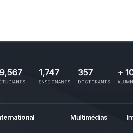
10,801
1,973
403
+
1
ÉTUDIANTS
ENSEIGNANTS
DOCTORANTS
ALUMN
nternational
Multimédias
In