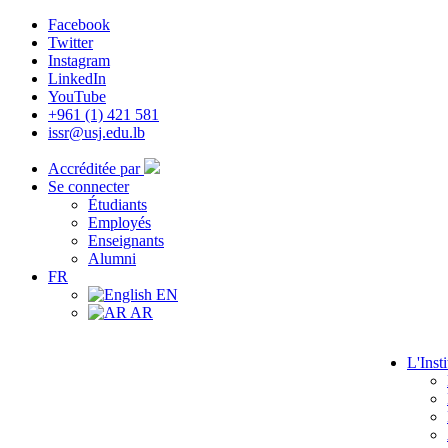
Facebook
Twitter
Instagram
LinkedIn
YouTube
+961 (1) 421 581
issr@usj.edu.lb
Accréditée par
Se connecter
Étudiants
Employés
Enseignants
Alumni
FR
EN
AR
L'Insti