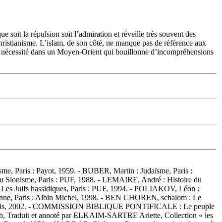
ue soit la répulsion soit l’admiration et réveille très souvent des
u christianisme. L’islam, de son côté, ne manque pas de référence aux
une nécessité dans un Moyen-Orient qui bouillonne d’incompréhensions
, Paris : Payot, 1959. - BUBER, Martin : Judaïsme, Paris :
u Sionisme, Paris : PUF, 1988. - LEMAIRE, André : Histoire du
Les Juifs hassidiques, Paris : PUF, 1994. - POLIAKOV, Léon :
ienne, Paris : Albin Michel, 1998. - BEN CHOREN, schalom : Le
évy, Paris, 2002. - COMMISSION BIBLIQUE PONTIFICALE : Le peuple
acob, Traduit et annoté par ELKAIM-SARTRE Arlette, Collection « les