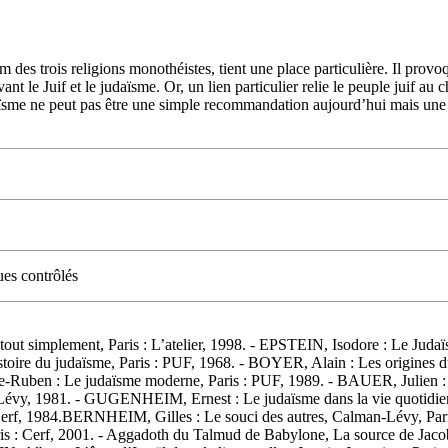
am des trois religions monothéistes, tient une place particulière. Il provoq
nt le Juif et le judaïsme. Or, un lien particulier relie le peuple juif a
 judaïsme ne peut pas être une simple recommandation aujourd’hui mais 
ues contrôlés
mplement, Paris : L’atelier, 1998. - EPSTEIN, Isodore : Le Judaïsme
ire du judaïsme, Paris : PUF, 1968. - BOYER, Alain : Les origines d
Ruben : Le judaïsme moderne, Paris : PUF, 1989. - BAUER, Julien : 
lma-Lévy, 1981. - GUGENHEIM, Ernest : Le judaïsme dans la vie quotid
ris : Cerf, 1984.BERNHEIM, Gilles : Le souci des autres, Calman-L
, Paris : Cerf, 2001. - Aggadoth du Talmud de Babylone, La source de J