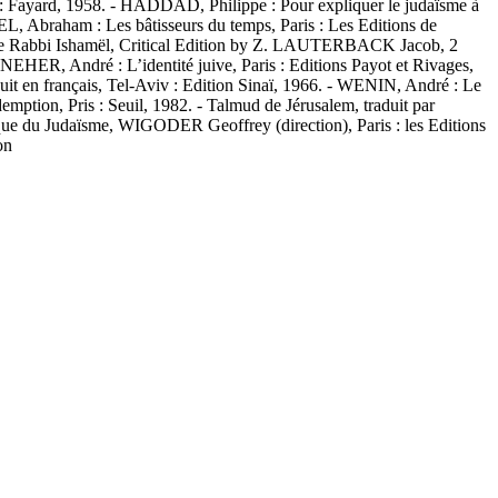
is : Fayard, 1958. - HADDAD, Philippe : Pour expliquer le judaïsme à
, Abraham : Les bâtisseurs du temps, Paris : Les Editions de
ta de Rabbi Ishamël, Critical Edition by Z. LAUTERBACK Jacob, 2
 NEHER, André : L’identité juive, Paris : Editions Payot et Rivages,
duit en français, Tel-Aviv : Edition Sinaï, 1966. - WENIN, André : Le
ption, Pris : Seuil, 1982. - Talmud de Jérusalem, traduit par
ue du Judaïsme, WIGODER Geoffrey (direction), Paris : les Editions
on