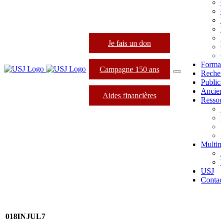
Je fais un don
Forma
Campagne 150 ans
Reche
Public
Ancie
Aides financières
Resso
Multi
USJ
Conta
018INJUL7