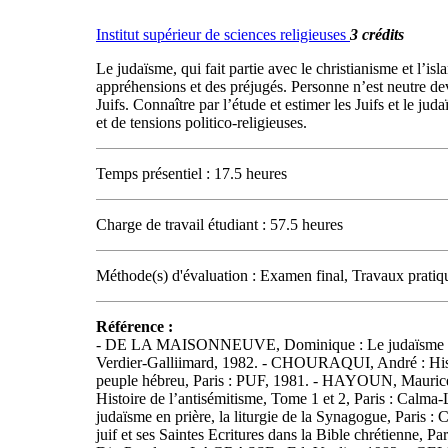
Institut supérieur de sciences religieuses
3 crédits
Le judaïsme, qui fait partie avec le christianisme et l’isl
appréhensions et des préjugés. Personne n’est neutre deva
Juifs. Connaître par l’étude et estimer les Juifs et le
et de tensions politico-religieuses.
Temps présentiel : 17.5 heures
Charge de travail étudiant : 57.5 heures
Méthode(s) d'évaluation : Examen final, Travaux pratiq
Référence :
- DE LA MAISONNEUVE, Dominique : Le judaïsme tout si
Verdier-Galliimard, 1982. - CHOURAQUI, André : Histo
peuple hébreu, Paris : PUF, 1981. - HAYOUN, Maurice-
Histoire de l’antisémitisme, Tome 1 et 2, Paris : Ca
judaïsme en prière, la liturgie de la Synagogue, Pa
juif et ses Saintes Ecritures dans la Bible chrétienne