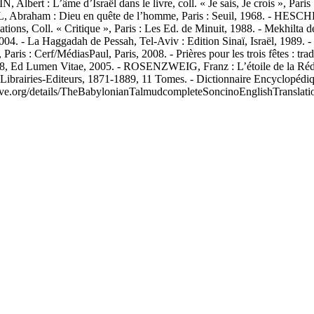
lbert : L’âme d’Israël dans le livre, coll. « Je sais, Je crois », Par
, Abraham : Dieu en quête de l’homme, Paris : Seuil, 1968. - HESCHEL
ions, Coll. « Critique », Paris : Les Ed. de Minuit, 1988. - Mekhil
2004. - La Haggadah de Pessah, Tel-Aviv : Edition Sinaï, Israël, 1989. -
ris : Cerf/MédiasPaul, Paris, 2008. - Prières pour les trois fêtes : tra
° 38, Ed Lumen Vitae, 2005. - ROSENZWEIG, Franz : L’étoile de la Rédem
brairies-Editeurs, 1871-1889, 11 Tomes. - Dictionnaire Encyclopédiq
chive.org/details/TheBabylonianTalmudcompleteSoncinoEnglishTranslati