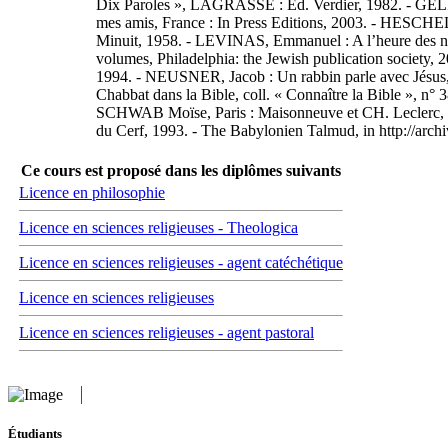
Dix Paroles », LAGRASSE : Ed. Verdier, 1982. - GELIN, A
mes amis, France : In Press Editions, 2003. - HESCHEL
Minuit, 1958. - LEVINAS, Emmanuel : A l’heure des nat
volumes, Philadelphia: the Jewish publication society, 
1994. - NEUSNER, Jacob : Un rabbin parle avec Jésus, Pa
Chabbat dans la Bible, coll. « Connaître la Bible », n
SCHWAB Moïse, Paris : Maisonneuve et CH. Leclerc, Li
du Cerf, 1993. - The Babylonien Talmud, in http://ar
Ce cours est proposé dans les diplômes suivants
Licence en philosophie
Licence en sciences religieuses - Theologica
Licence en sciences religieuses - agent catéchétique
Licence en sciences religieuses
Licence en sciences religieuses - agent pastoral
Étudiants