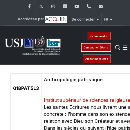
Facebook
Twitter
Instagram
LinkedIn
YouTube
+961 (1) 421 581
issr@usj.e
Accréditée par
Se connecter
FR
Je fais un don
Campagne 150 ans
Aides financières
Anthropologie patristique
018PAT5L3
Institut supérieur de sciences religieus
Les saintes Écritures nous livrent une 
concrète : l’homme dans son existence
relation avec Dieu son Créateur et ave
Dans les siècles qui suivent (l’âge patri