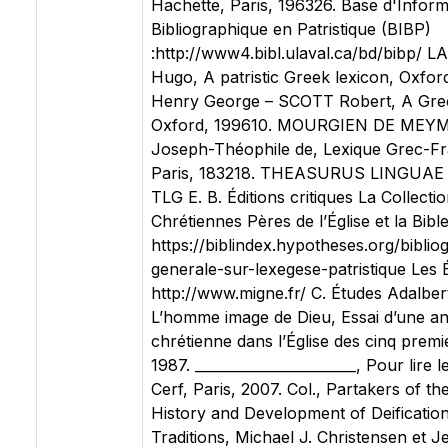
Hachette, Paris, 196326. Base d'Inform
Bibliographique en Patristique (BIBP)
:http://www4.bibl.ulaval.ca/bd/bibp/ 
Hugo, A patristic Greek lexicon, Oxfo
Henry George – SCOTT Robert, A Greek
Oxford, 199610. MOURGIEN DE MEY
Joseph-Théophile de, Lexique Grec-Fra
Paris, 183218. THEASURUS LINGUA
TLG E. B. Éditions critiques La Collect
Chrétiennes Pères de l’Église et la Bible
https://biblindex.hypotheses.org/biblio
generale-sur-lexegese-patristique Les É
http://www.migne.fr/ C. Études Adalb
L’homme image de Dieu, Essai d’une an
chrétienne dans l’Église des cinq premie
1987. _______________________, Pour lire l
Cerf, Paris, 2007. Col., Partakers of t
History and Development of Deification 
Traditions, Michael J. Christensen et Je