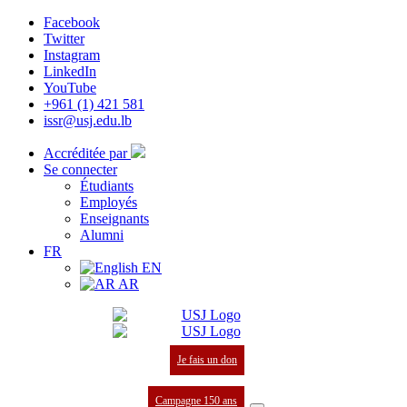
Facebook
Twitter
Instagram
LinkedIn
YouTube
+961 (1) 421 581
issr@usj.edu.lb
Accréditée par
Se connecter
Étudiants
Employés
Enseignants
Alumni
FR
EN
AR
Je fais un don
Campagne 150 ans