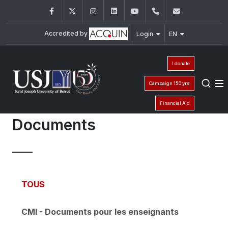
Facebook
Twitter
Instagram
LinkedIn
YouTube
+961 (1) 421 368
fs@usj.edu
Accredited by
Login
EN
I donate
Campaign 150 yrs
Financial Aid
Documents
TOUS
CMI - Documents pour les enseignants