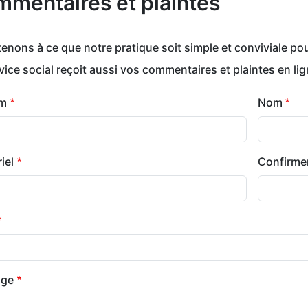
mentaires et plaintes
enons à ce que notre pratique soit simple et conviviale po
vice social reçoit aussi vos commentaires et plaintes en lig
om
Nom
el
iel
Confirmer
age