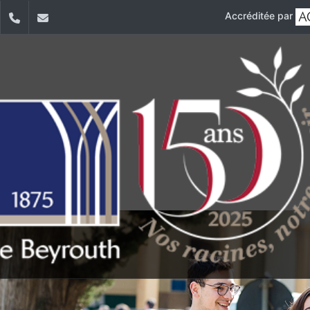
Accréditée par
dIn
YouTube
+961 (1) 421 196
ss.accueil@usj.edu.lb