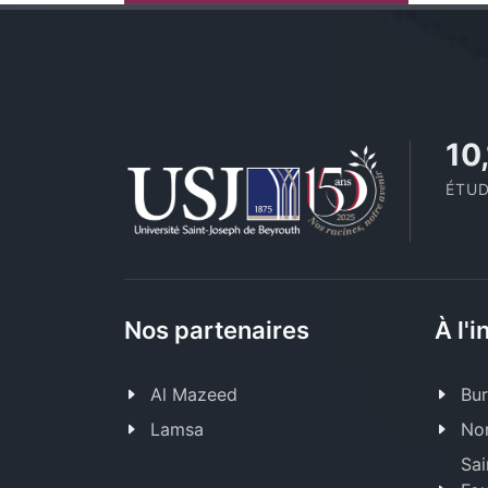
11
ÉTUD
Nos partenaires
À l'i
Al Mazeed
Bur
Lamsa
Nor
Sai