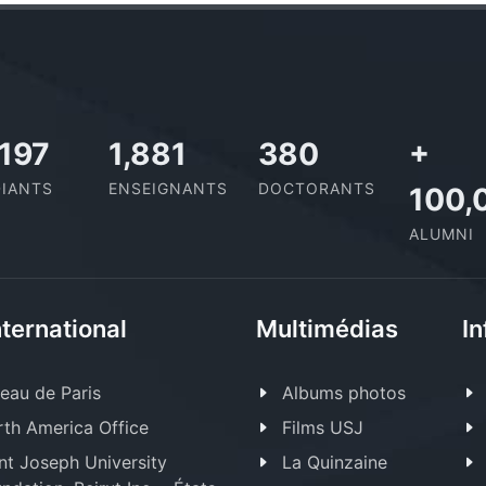
,727
2,142
437
+
IANTS
ENSEIGNANTS
DOCTORANTS
100,
ALUMNI
nternational
Multimédias
In
eau de Paris
Albums photos
th America Office
Films USJ
nt Joseph University
La Quinzaine