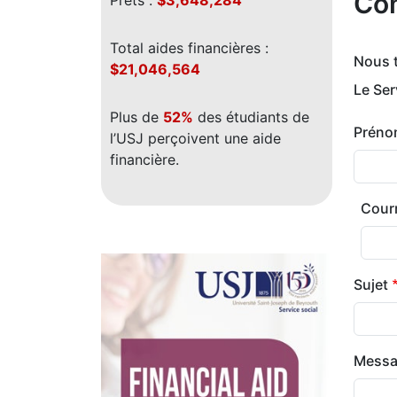
Com
Prêts :
$3,648,284
Total aides financières :
Nous t
$21,046,564
Le Ser
Plus de
52%
des étudiants de
Prén
l’USJ perçoivent une aide
financière.
Courri
Courr
Sujet
Mess