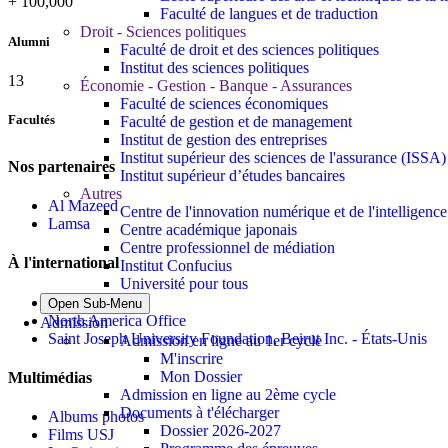
+
100,000
Faculté de langues et de traduction
Droit - Sciences politiques
Alumni
Faculté de droit et des sciences politiques
Institut des sciences politiques
13
Économie - Gestion - Banque - Assurances
Faculté de sciences économiques
Facultés
Faculté de gestion et de management
Institut de gestion des entreprises
Institut supérieur des sciences de l'assurance (ISSA)
Nos partenaires
Institut supérieur d’études bancaires
Autres
Al Mazeed
Centre de l'innovation numérique et de l'intelligence a
Lamsa
Centre académique japonais
Centre professionnel de médiation
À l'international
Institut Confucius
Université pour tous
Bureau de Paris
Open Sub-Menu
North America Office
Admission
Saint Joseph University Foundation, Beirut Inc. - États-Unis
Admission en ligne au 1er cycle
M'inscrire
Mon Dossier
Multimédias
Admission en ligne au 2ème cycle
Documents à t'élécharger
Albums photos
Dossier 2026-2027
Films USJ