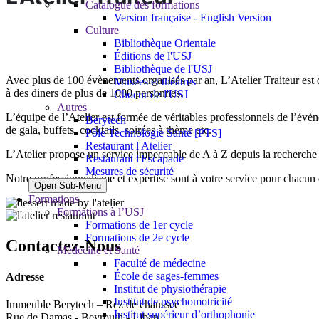
Catalogue des formations
Version française - English Version
Culture
Bibliothèque Orientale
Éditions de l'USJ
Bibliothèque de l'USJ
Avec plus de 100 évènements organisés par an, L’Atelier Traiteur est
Musées et théâtres
à des diners de plus de 1000 personnes.
Choeur de l'USJ
Autres
L’équipe de l’Atelier est formée de véritables professionnels de l’évèn
Berytech
de gala, buffets, cocktails, soirées à thème etc.
Pôle Technologie Santé [PTS]
Restaurant l'Atelier
L’Atelier propose un service impeccable de A à Z depuis la recherche 
Restaurant l'Escapade
Mesures de sécurité
Notre professionnalisme et expertise sont à votre service pour chacu
Open Sub-Menu
Formations
Formations à l’USJ
Formations de 1er cycle
Formations de 2e cycle
Contactez-Nous
Médecine et Santé
Faculté de médecine
École de sages-femmes
Adresse
Institut de physiothérapie
Institut de psychomotricité
Immeuble Berytech – Rez de chaussée
Institut supérieur d’orthophonie
Rue de Damas - Beyrouth - Liban