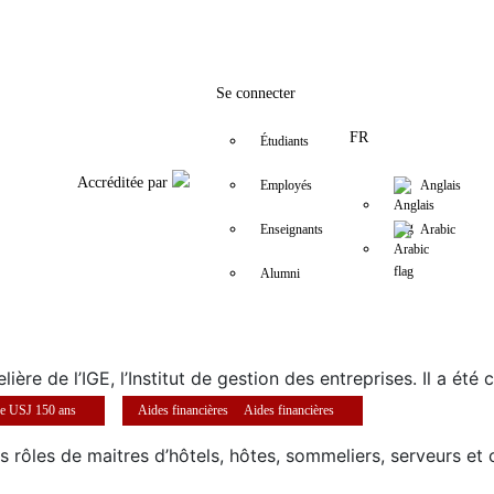
Facebook
Twitter
Instagram
LinkedIn
YouTube
+9611421000
info@usj.edu
Se connecter
FR
Étudiants
Accréditée par
Employés
Anglais
Enseignants
Arabic
Alumni
elière de l’IGE, l’Institut de gestion des entreprises. Il a ét
anagement.
e USJ 150 ans
Aides financières
Aides financières
s rôles de maitres d’hôtels, hôtes, sommeliers, serveurs et c