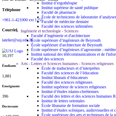
Institut d’ergothérapie
Institut supérieur de santé publique
Téléphone
Faculté de pharmacie
École de techniciens de laboratoire d’analyse
+961-1-421000 ext 1251
Faculté de médecine dentaire
Faculté des sciences infirmières
Courriel
Ingénierie et technologie - Sciences
Faculté d’ingénierie et d'architecture
latelier@usj.edu.lb
École supérieure d’ingénieurs de Beyrouth
École supérieure d'architecture de Beyrouth
École supérieure d’ingénieurs d’agronomie - médit
Institut national des télécommunications et de l'info
11,727
Faculté des sciences
Arts - Lettres et Sciences humaines - Sciences religieuses
Étudiants
École de traducteurs et d’interprètes
Faculté des sciences de l’éducation
2,142
Institut libanais d’éducateurs
Faculté des sciences religieuses
Enseignants
Institut supérieur de sciences religieuses
Institut d’études islamo-chrétiennes
Faculté des lettres et des sciences humaine
437
Institut de lettres orientales
École libanaise de formation sociale
Doctorants
Institut d’études scéniques, audiovisuelles e
École supérieure des arts et techniques de 