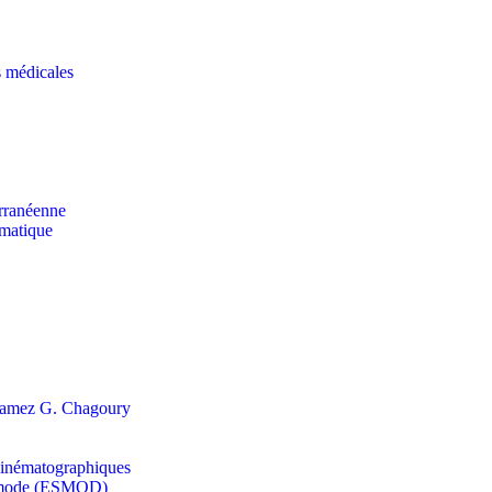
s médicales
erranéenne
rmatique
s Ramez G. Chagoury
t cinématographiques
la mode (ESMOD)