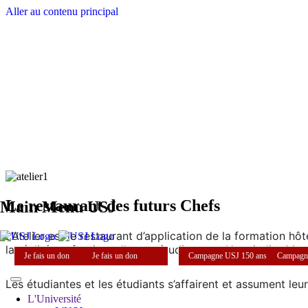
Aller au contenu principal
Le restaurant des futurs Chefs
Main Menu USJ
L’Atelier est le restaurant d’application de la formation hôt
la réalité professionnelle aux étudiants en Hospitality M
Je fais un don
Je fais un don
Campagne USJ 150 ans
Campagn
Les étudiantes et les étudiants s’affairent et assument leur
L'Université