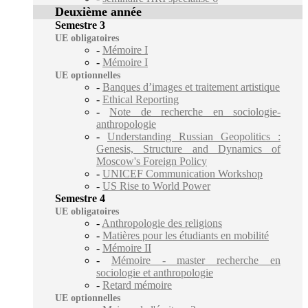
Deuxième année
Semestre 3
UE obligatoires
-
Mémoire I
-
Mémoire I
UE optionnelles
-
Banques d’images et traitement artistique
-
Ethical Reporting
-
Note de recherche en sociologie-
anthropologie
-
Understanding Russian Geopolitics :
Genesis, Structure and Dynamics of
Moscow's Foreign Policy
-
UNICEF Communication Workshop
-
US Rise to World Power
Semestre 4
UE obligatoires
-
Anthropologie des religions
-
Matières pour les étudiants en mobilité
-
Mémoire II
-
Mémoire - master recherche en
sociologie et anthropologie
-
Retard mémoire
UE optionnelles