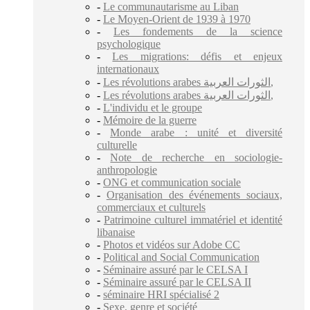
-
Le communautarisme au Liban
-
Le Moyen-Orient de 1939 à 1970
-
Les fondements de la science
psychologique
-
Les migrations: défis et enjeux
internationaux
-
Les révolutions arabes الثورات العربية,
-
Les révolutions arabes الثورات العربية,
-
L'individu et le groupe
-
Mémoire de la guerre
-
Monde arabe : unité et diversité
culturelle
-
Note de recherche en sociologie-
anthropologie
-
ONG et communication sociale
-
Organisation des événements sociaux,
commerciaux et culturels
-
Patrimoine culturel immatériel et identité
libanaise
-
Photos et vidéos sur Adobe CC
-
Political and Social Communication
-
Séminaire assuré par le CELSA I
-
Séminaire assuré par le CELSA II
-
séminaire HRI spécialisé 2
-
Sexe, genre et société