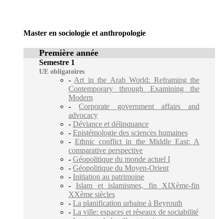
Master en sociologie et anthropologie
Première année
Semestre 1
UE obligatoires
-
Art in the Arab World: Reframing the
Contemporary through Examining the
Modern
-
Corporate government affairs and
advocacy
-
Déviance et délinquance
-
Epistémologie des sciences humaines
-
Ethnic conflict in the Middle East: A
comparative perspective
-
Géopolitique du monde actuel I
-
Géopolitique du Moyen-Orient
-
Initiation au patrimoine
-
Islam et islamismes, fin XIXème-fin
XXème siècles
-
La planification urbaine à Beyrouth
-
La ville: espaces et réseaux de sociabilité