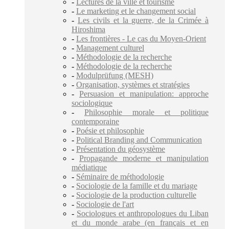
-
Lectures de la ville et tourisme
-
Le marketing et le changement social
-
Les civils et la guerre, de la Crimée à
Hiroshima
-
Les frontières - Le cas du Moyen-Orient
-
Management culturel
-
Méthodologie de la recherche
-
Méthodologie de la recherche
-
Modulprüfung (MESH)
-
Organisation, systèmes et stratégies
-
Persuasion et manipulation: approche
sociologique
-
Philosophie morale et politique
contemporaine
-
Poésie et philosophie
-
Political Branding and Communication
-
Présentation du géosystème
-
Propagande moderne et manipulation
médiatique
-
Séminaire de méthodologie
-
Sociologie de la famille et du mariage
-
Sociologie de la production culturelle
-
Sociologie de l'art
-
Sociologues et anthropologues du Liban
et du monde arabe (en français et en