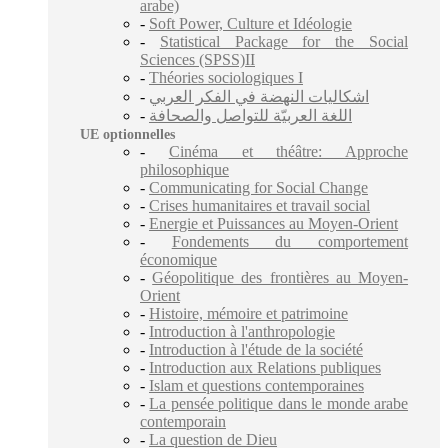
arabe)
-
Soft Power, Culture et Idéologie
-
Statistical Package for the Social
Sciences (SPSS)II
-
Théories sociologiques I
-
اشكاليات النهضة في الفكر العربي
-
اللغة العربيّة للتواصل والصحافة
UE optionnelles
-
Cinéma et théâtre: Approche
philosophique
-
Communicating for Social Change
-
Crises humanitaires et travail social
-
Energie et Puissances au Moyen-Orient
-
Fondements du comportement
économique
-
Géopolitique des frontières au Moyen-
Orient
-
Histoire, mémoire et patrimoine
-
Introduction à l'anthropologie
-
Introduction à l'étude de la société
-
Introduction aux Relations publiques
-
Islam et questions contemporaines
-
La pensée politique dans le monde arabe
contemporain
-
La question de Dieu