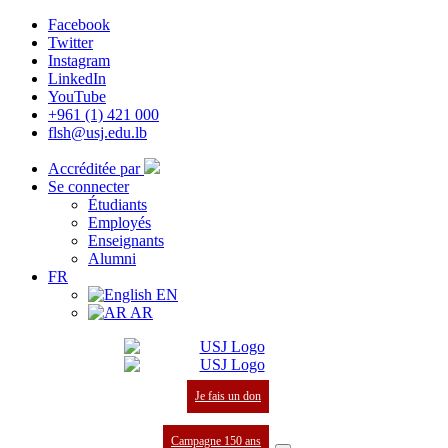
Facebook
Twitter
Instagram
LinkedIn
YouTube
+961 (1) 421 000
flsh@usj.edu.lb
Accréditée par
Se connecter
Étudiants
Employés
Enseignants
Alumni
FR
EN
AR
Je fais un don
Campagne 150 ans