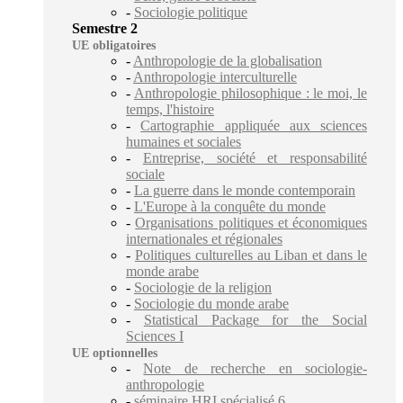
-
Sociologie politique
Semestre 2
UE obligatoires
-
Anthropologie de la globalisation
-
Anthropologie interculturelle
-
Anthropologie philosophique : le moi, le
temps, l'histoire
-
Cartographie appliquée aux sciences
humaines et sociales
-
Entreprise, société et responsabilité
sociale
-
La guerre dans le monde contemporain
-
L'Europe à la conquête du monde
-
Organisations politiques et économiques
internationales et régionales
-
Politiques culturelles au Liban et dans le
monde arabe
-
Sociologie de la religion
-
Sociologie du monde arabe
-
Statistical Package for the Social
Sciences I
UE optionnelles
-
Note de recherche en sociologie-
anthropologie
-
séminaire HRI spécialisé 6