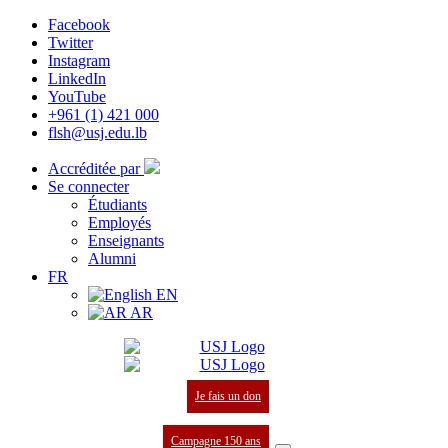
Facebook
Twitter
Instagram
LinkedIn
YouTube
+961 (1) 421 000
flsh@usj.edu.lb
Accréditée par
Se connecter
Étudiants
Employés
Enseignants
Alumni
FR
EN
AR
Je fais un don
Campagne 150 ans