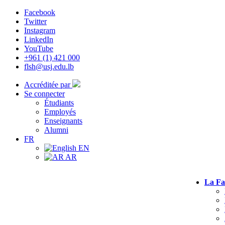
Facebook
Twitter
Instagram
LinkedIn
YouTube
+961 (1) 421 000
flsh@usj.edu.lb
Accréditée par
Se connecter
Étudiants
Employés
Enseignants
Alumni
FR
EN
AR
La Fa