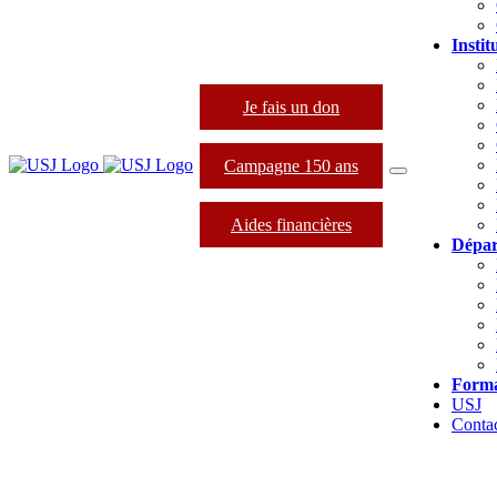
Instit
Je fais un don
Campagne 150 ans
Aides financières
Dépar
Forma
USJ
Conta