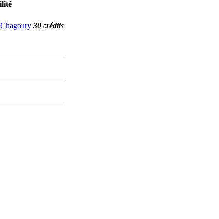
lité
G. Chagoury
30 crédits