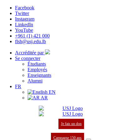
Facebook
Twitter
Instagram
LinkedIn
YouTube
+961 (1) 421 000
flsh@usj.edu.lb
Accréditée par
Se connecter
Étudiants
Employés
Enseignants
Alumni
FR
EN
AR
Je fais un don
Campagne 150 ans