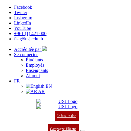
Facebook
Twitter
Instagram
LinkedIn
YouTube
+961 (1) 421 000
flsh@usj.edu.lb
Accréditée par
Se connecter
Étudiants
Employés
Enseignants
Alumni
FR
EN
AR
Je fais un don
Campagne 150 ans