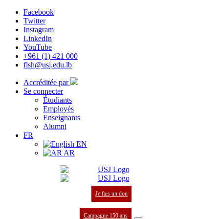
Facebook
Twitter
Instagram
LinkedIn
YouTube
+961 (1) 421 000
flsh@usj.edu.lb
Accréditée par
Se connecter
Étudiants
Employés
Enseignants
Alumni
FR
EN
AR
Je fais un don
Campagne 150 ans