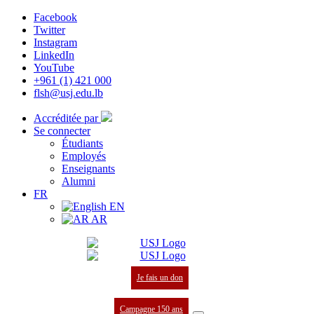
Facebook
Twitter
Instagram
LinkedIn
YouTube
+961 (1) 421 000
flsh@usj.edu.lb
Accréditée par
Se connecter
Étudiants
Employés
Enseignants
Alumni
FR
EN
AR
Je fais un don
Campagne 150 ans