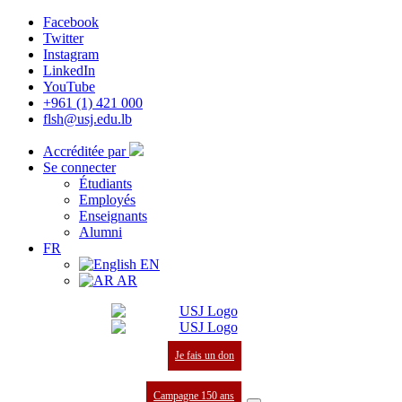
Facebook
Twitter
Instagram
LinkedIn
YouTube
+961 (1) 421 000
flsh@usj.edu.lb
Accréditée par
Se connecter
Étudiants
Employés
Enseignants
Alumni
FR
EN
AR
Je fais un don
Campagne 150 ans