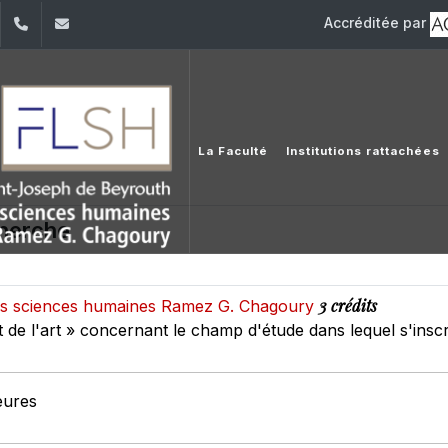
Accréditée par
dIn
YouTube
+961 (1) 421 000
flsh@usj.edu.lb
La Faculté
Institutions rattachées
cherche
3 crédits
 des sciences humaines Ramez G. Chagoury
t de l'art » concernant le champ d'étude dans lequel s'inscri
eures