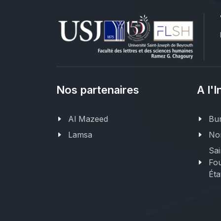
Nos partenaires
A l'I
Al Mazeed
Bur
Lamsa
Nor
Sai
Fou
Éta