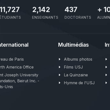
11,727
2,142
437
+
1
ÉTUDIANTS
ENSEIGNANTS
DOCTORANTS
ALUMN
nternational
Multimédias
In
eau de Paris
Albums photos
th America Office
Films USJ
nt Joseph University
La Quinzaine
ndation, Beirut Inc. -
Hymne de l'USJ
ts-Unis