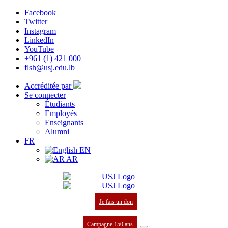
Facebook
Twitter
Instagram
LinkedIn
YouTube
+961 (1) 421 000
flsh@usj.edu.lb
Accréditée par
Se connecter
Étudiants
Employés
Enseignants
Alumni
FR
EN
AR
Je fais un don
Campagne 150 ans