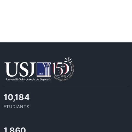
10,801
ÉTUDIANTS
1,973