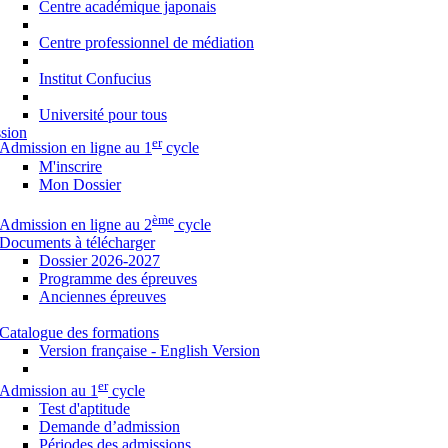
Centre académique japonais
Centre professionnel de médiation
Institut Confucius
Université pour tous
sion
er
Admission en ligne au 1
cycle
M'inscrire
Mon Dossier
ème
Admission en ligne au 2
cycle
Documents à télécharger
Dossier 2026-2027
Programme des épreuves
Anciennes épreuves
Catalogue des formations
Version française - English Version
er
Admission au 1
cycle
Test d'aptitude
Demande d’admission
Périodes des admissions