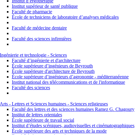
Institut d’ergothérapie
Institut supérieur de santé publique
Faculté de pharmacie
École de techniciens de laboratoire d’analyses médicales
Faculté de médecine dentaire
Faculté des sciences infirmières
Ingénierie et technologie - Sciences
Faculté d’ingénierie et d'architecture
École supérieure d’ingénieurs de Beyrouth
École supérieure d'architecture de Beyrouth
École supérieure d’ingénieurs d’agronomie - méditerranéenne
Institut national des télécommunications et de l'informatique
Faculté des sciences
Arts - Lettres et Sciences humaines - Sciences religieuses
Faculté des lettres et des sciences humaines Ramez G. Chagoury
Institut de lettres orientales
École supérieure de travail social
Institut d’études scéniques, audiovisuelles et cinématographiques
École supérieure des arts et techniques de la mode