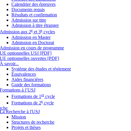
Calendrier des épreuves
Documents requis
Résultats et confirmation
Admission sur titre
Admission à titre étranger
e
e
Admission aux 2
et 3
cycles
Admission en Master
Admission en Doctorat
Admission en cours de programme
UE optionnelles USJ [PDF]
UE optionnelles ouvertes [PDF]
À savoir...
Système des études et règlement
Équivalences
Aides financières
Guide des formations
Formations à l’USJ
er
Formations de 1
cycle
e
Formations de 2
cycle
rche
La Recherche à l'USJ
Mission
Structures de recherche
Projets et thèses