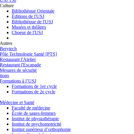
USJ 150
Culture
Bibliothèque Orientale
Éditions de l'USJ
Bibliothèque de l'USJ
Musées et théâtres
Choeur de l'USJ
Autres
Berytech
Pôle Technologie Santé [PTS]
Restaurant l'Atelier
Restaurant l'Escapade
Mesures de sécurité
tions
Formations à l’USJ
Formations de 1er cycle
Formations de 2e cycle
Médecine et Santé
Faculté de médecine
École de sages-femmes
Institut de physiothérapie
Institut de psychomotricité
Institut supérieur d’orthophonie