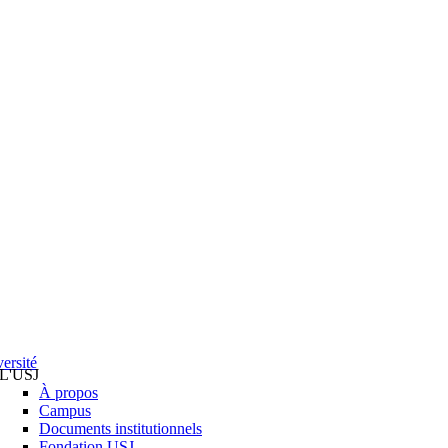
ersité
L'USJ
À propos
Campus
Documents institutionnels
Fondation USJ