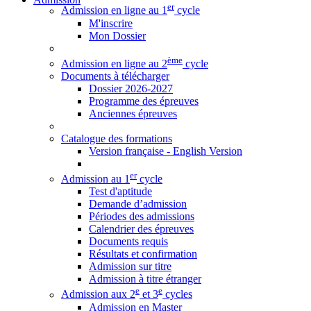
er
Admission en ligne au 1
cycle
M'inscrire
Mon Dossier
ème
Admission en ligne au 2
cycle
Documents à télécharger
Dossier 2026-2027
Programme des épreuves
Anciennes épreuves
Catalogue des formations
Version française - English Version
er
Admission au 1
cycle
Test d'aptitude
Demande d’admission
Périodes des admissions
Calendrier des épreuves
Documents requis
Résultats et confirmation
Admission sur titre
Admission à titre étranger
e
e
Admission aux 2
et 3
cycles
Admission en Master