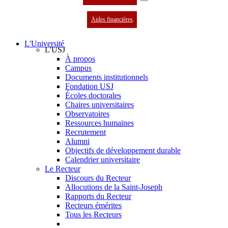
Aides financières
L'Université
L'USJ
À propos
Campus
Documents institutionnels
Fondation USJ
Écoles doctorales
Chaires universitaires
Observatoires
Ressources humaines
Recrutement
Alumni
Objectifs de développement durable
Calendrier universitaire
Le Recteur
Discours du Recteur
Allocutions de la Saint-Joseph
Rapports du Recteur
Recteurs émérites
Tous les Recteurs