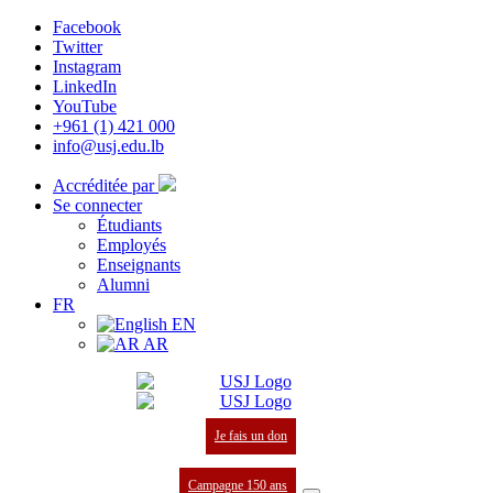
Facebook
Twitter
Instagram
LinkedIn
YouTube
+961 (1) 421 000
info@usj.edu.lb
Accréditée par
Se connecter
Étudiants
Employés
Enseignants
Alumni
FR
EN
AR
Je fais un don
Campagne 150 ans