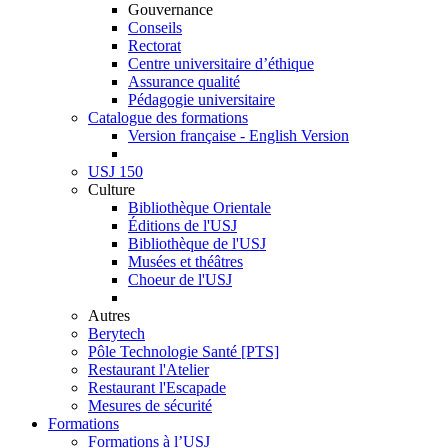
Gouvernance
Conseils
Rectorat
Centre universitaire d’éthique
Assurance qualité
Pédagogie universitaire
Catalogue des formations
Version française - English Version
USJ 150
Culture
Bibliothèque Orientale
Éditions de l'USJ
Bibliothèque de l'USJ
Musées et théâtres
Choeur de l'USJ
Autres
Berytech
Pôle Technologie Santé [PTS]
Restaurant l'Atelier
Restaurant l'Escapade
Mesures de sécurité
Formations
Formations à l’USJ