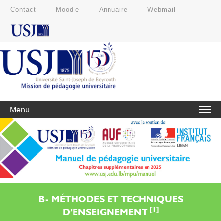
Contact
Moodle
Annuaire
Webmail
Menu
B- MÉTHODES ET TECHNIQUES
[1]
D’ENSEIGNEMENT