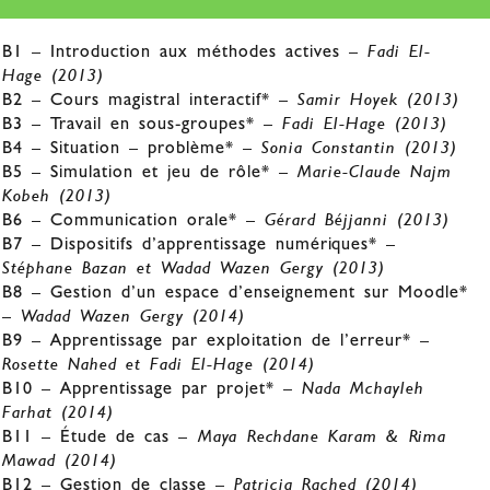
B1 – Introduction aux méthodes actives –
Fadi El-
Hage (2013)
B2 – Cours magistral interactif* –
Samir Hoyek (2013)
B3 – Travail en sous-groupes* –
Fadi El-Hage (2013)
B4 – Situation – problème* –
Sonia Constantin (2013)
B5 – Simulation et jeu de rôle* –
Marie-Claude Najm
Kobeh (2013)
B6 – Communication orale* –
Gérard Béjjanni (2013)
B7 – Dispositifs d’apprentissage numériques* –
Stéphane Bazan et Wadad Wazen Gergy (2013)
B8 – Gestion d’un espace d’enseignement sur Moodle*
–
Wadad Wazen Gergy (2014)
B9 – Apprentissage par exploitation de l’erreur* –
Rosette Nahed et Fadi El-Hage (2014)
B10 – Apprentissage par projet* –
Nada Mchayleh
Farhat (2014)
B11 – Étude de cas –
Maya Rechdane Karam & Rima
Mawad (2014)
B12 – Gestion de classe –
Patricia Rached (2014)