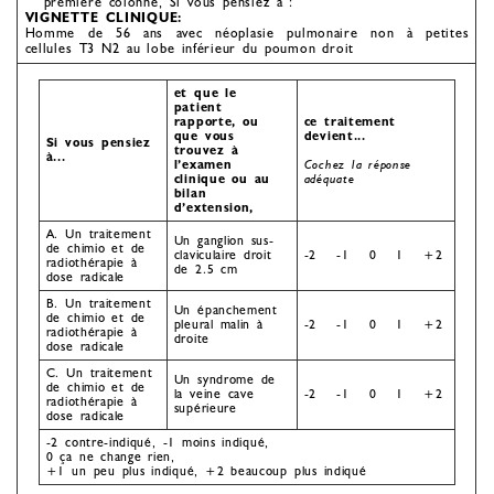
première colonne, Si vous pensiez à :
VIGNETTE CLINIQUE:
Homme de 56 ans avec néoplasie pulmonaire non à petites
cellules T3 N2 au lobe inférieur du poumon droit
et que le
patient
rapporte, ou
ce traitement
que vous
devient...
Si vous pensiez
trouvez à
à...
l’examen
Cochez la réponse
clinique ou au
adéquate
bilan
d’extension,
A. Un traitement
Un ganglion sus-
de chimio et de
claviculaire droit
-2 -1 0 1 +2
radiothérapie à
de 2.5 cm
dose radicale
B. Un traitement
Un épanchement
de chimio et de
pleural malin à
-2 -1 0 1 +2
radiothérapie à
droite
dose radicale
C. Un traitement
Un syndrome de
de chimio et de
la veine cave
-2 -1 0 1 +2
radiothérapie à
supérieure
dose radicale
-2 contre-indiqué, -1 moins indiqué,
0 ça ne change rien,
+1 un peu plus indiqué, +2 beaucoup plus indiqué