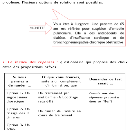
problème. Plusieurs options de solutions sont possibles.
2. Le recueil des réponses :
questionnaire qui propose des choix
entre des propositions brèves.
Si vous
Et que vous trouvez,
Demander ce test
pensiez à
suite à un complément
serait ...
demander ...
d’information, que
Option 1- Un
Un traitement par
Choisir une des
angioscanner
metformie (Glucophage
réponses proposées
thoracique
retard®)
dans le libellé
Option 2- Un
Un cancer de l’ovaire en
dosage des D
cours de traitement
dimères
Option 3- Un
écho-