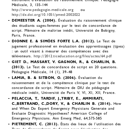
Médicale, 3, 135-144
http://www.pedagogie-medicale.org
ou
http://dx.doi.org/10.1051/pmed:2002022
DEMEESTER A. (2004).
Évaluation du raisonnement clinique
des étudiants sages-femmes par le test de concordance de
script. Mémoire de maîtrise inédit, Université de Bobigny,
Paris, France.
DIONNE E. & SIMÕES FORTE L.A. (2012).
Le Test de
jugement professionnel en évaluation des apprentissages (tjpea)
: un outil visant à mesurer des compétences avec des
télévoteurs.
http://2012.ticeducation.org/files/actes/64.pdf
GIET D., MASSART, V. GAGNON, R., & CHARLIN, B.
(2013).
Le Test de concordance de script en 20 questions.
Pédagogie Médicale, 14 (1), 39–48
LAMIA, B. & SITBON, O. (2006).
Évaluation du
raisonnement et de la compétence clinique par le test de
concordance de script. Mémoire de DIU de pédagogie
médicale inédit, Université de Paris V, VI, XI, XII, France.
PELACCIA, T., TARDIF, J.,TRIBY, E., AMMIRATI,
C.,BERTRAND, C.,DORY, V., & CHARLIN B. (2014).
How
and When Do Expert Emergency Physicians Generate and
Evaluate Diagnostic Hypotheses? American College of
Emergency Physicians. Ann Emerg Med, 64,575-585
PIETREMENT, C. (2013).
États des lieux de l’utilisation des