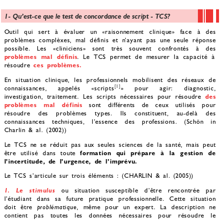
1- Qu’est-ce que le test de concordance de script - TCS?
Outil qui sert à évaluer un «raisonnement clinique» face à des
problèmes complèxes, mal définis et n’ayant pas une seule réponse
possible. Les «cliniciens» sont très souvent confrontés à des
problèmes mal définis
. Le TCS permet de mesurer la capacité à
résoudre
ces problèmes.
En situation clinique, les professionnels mobilisent des réseaux de
[1]
connaissances, appelés «scripts
» pour agir: diagnostic,
investigation, traitement. Les scripts nécessaires pour résoudre
des
problèmes mal définis
sont différents de ceux utilisés pour
résoudre des problèmes types. Ils constituent, au-delà des
connaissances techniques, l’essence des professions. (Schön in
Charlin & al. (2002))
Le TCS ne se réduit pas aux seules sciences de la santé, mais peut
être utilisé dans toute
formation qui prépare à la gestion de
l’incertitude, de l’urgence, de l’imprévu.
Le TCS s’articule sur trois éléments : (CHARLIN & al. (2005))
1. Le stimulus
ou situation susceptible d’être rencontrée par
l’étudiant dans sa future pratique professionnelle. Cette situation
doit être
problématique
, même pour un expert. La description ne
contient pas toutes les données nécessaires pour résoudre le