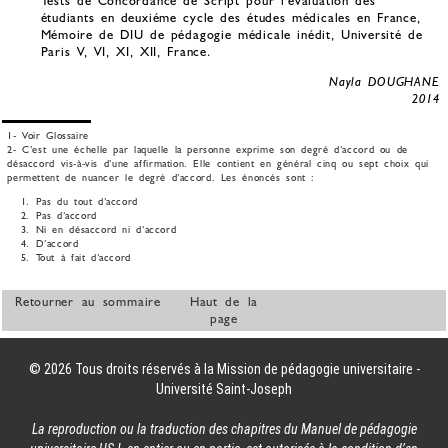
Tests de Concordance de Script pour l’évaluation des
étudiants en deuxiéme cycle des études médicales en France,
Mémoire de DIU de pédagogie médicale inédit, Université de
Paris V, VI, XI, XII, France.
Nayla DOUGHANE
2014
1-
Voir Glossaire
2-
C’est une échelle par laquelle la personne exprime son degré d’accord ou de
désaccord vis-à-vis d’une affirmation. Elle contient en général cinq ou sept choix qui
permettent de nuancer le degré d’accord. Les énoncés sont :
Pas du tout d’accord
Pas d’accord
Ni en désaccord ni d’accord
D’accord
Tout à fait d’accord
Retourner au sommaire
Haut de la
page
© 2026 Tous droits réservés à la Mission de pédagogie universitaire -
Université Saint-Joseph
La reproduction ou la traduction des chapitres du Manuel de pédagogie