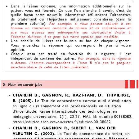
Dans la 2ème colonne, une information additionnelle sur le
patient vous est fournie. Ce que l’on cherche à savoir, c’est de
quelle façon cette nouvelle information influencera l’alternative
de traitement ou l’hypothèse initialement considérée (dans la
première colonne).
Par exemple, si vous pensiez délivrer à cet
homme un traitement combiné de chimio et de radiothérapie et
que vous trouvez une adénopathie sus claviculaire droite à
l’examen clinique, il se peut que votre opinion soit modifiée.
Une échelle de Likert est fournie au bas de chaque vignette.
Vous encerclez la réponse qui correspond le plus à votre
opinion.
Chaque item est traité en fonction de la vignette. Il est
indépendant du contenu des autres.
Par exemple, dans la vignette
ci-dessus, l’homme correspondant à l’item B n’a pas le ganglion
sus-claviculaire de celui de l’item précédent.
5- Pour en savoir plus
CHARLIN B., GAGNON, R., KAZI-TANI, D., THIVIERGE,
R. (2005).
Le Test de concordance comme outil d’évaluation
en ligne du raisonnement des professionnels en situation
d’incertitude. Revue internationale des technologies en
pédagogie universitaire, 2(1), 22-27. HAL Id: edutice-00138082.
https://edutice.archives-ouvertes.fr/edutice-00138082
CHARLIN B., GAGNON R., SIBERT L., VAN DER
VLEUTEN C. (2002).
Le Test de concordance de script, un
instrument d’évaluation du raisonnement clinique. Pédagogie