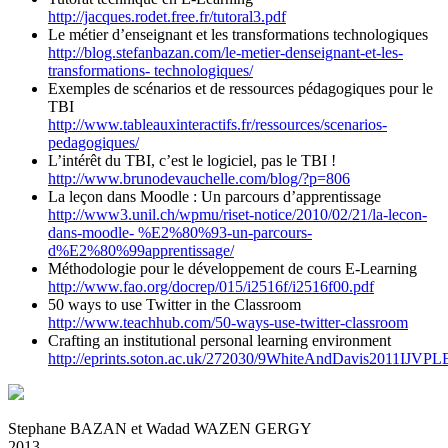
http://jacques.rodet.free.fr/tutoral3.pdf
Le métier d’enseignant et les transformations technologiques
http://blog.stefanbazan.com/le-metier-denseignant-et-les-
transformations- technologiques/
Exemples de scénarios et de ressources pédagogiques pour le
TBI
http://www.tableauxinteractifs.fr/ressources/scenarios-
pedagogiques/
L’intérêt du TBI, c’est le logiciel, pas le TBI !
http://www.brunodevauchelle.com/blog/?p=806
La leçon dans Moodle : Un parcours d’apprentissage
http://www3.unil.ch/wpmu/riset-notice/2010/02/21/la-lecon-
dans-moodle- %E2%80%93-un-parcours-
d%E2%80%99apprentissage/
Méthodologie pour le développement de cours E-Learning
http://www.fao.org/docrep/015/i2516f/i2516f00.pdf
50 ways to use Twitter in the Classroom
http://www.teachhub.com/50-ways-use-twitter-classroom
Crafting an institutional personal learning environment
http://eprints.soton.ac.uk/272030/9WhiteAndDavis2011IJVPL
Stephane BAZAN et Wadad WAZEN GERGY
2013