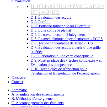
d’évaluation
D. DISPOSITIFS D’ÉVALUATION
DES ACQUIS
D.1. Évaluation des acquis
D.2. Portfolio
D.2'. Portfolio numérique ou EPortfolio
D.3. Lutte contre le plagiat
D.4. Le travail personnel intégrateur
D.5. Examen clinique objectif structuré - ECOS
D.6. Test de concordance de script - TCS
D.7. Évaluation des acquis à partir d’une grille
critériée
D.8. Élaboration d’une carte conceptuelle
D.9. Mise en place des « tâches complexes » et
Évaluation des compétences
D.10. Techniques de rétroaction pour
l’évaluation et la régulation de l’enseignement
Glossaire
Contact
Sommaire
A. Planification des enseignements
B. Méthodes d’enseignement
C. Accompagnement des étudiants