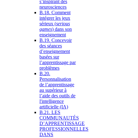
s’inspirant des
neurosciences
B.18. Comment
intégrer les jeux
sérieux (
serious
games
) dans son
enseignement
B.19. Concevoir
des séances
d’enseignement
basées sur
l’apprentissage par
problèmes
B.20.
Personnalisation
de l’apprentissage
au supérieur à
l’aide des outils de
l'intelligence
artificielle (IA)
B.21. LES
COMMUNAUTÉS
D’APPRENTISSAGE
PROFESSIONNELLES
DANS