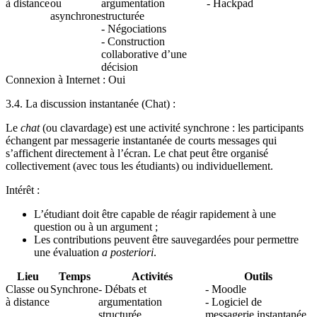
à distance
ou
argumentation
- Hackpad
asynchrone
structurée
- Négociations
- Construction
collaborative d’une
décision
Connexion à Internet : Oui
3.4. La discussion instantanée (Chat) :
Le
chat
(ou clavardage) est une activité synchrone : les participants
échangent par messagerie instantanée de courts messages qui
s’affichent directement à l’écran. Le chat peut être organisé
collectivement (avec tous les étudiants) ou individuellement.
Intérêt :
L’étudiant doit être capable de réagir rapidement à une
question ou à un argument ;
Les contributions peuvent être sauvegardées pour permettre
une évaluation
a posteriori
.
Lieu
Temps
Activités
Outils
Classe ou
Synchrone
- Débats et
- Moodle
à distance
argumentation
- Logiciel de
structurée
messagerie instantanée