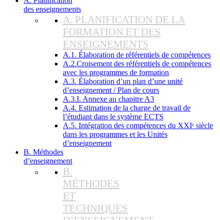
A. Planification
des enseignements
A. PLANIFICATION DE LA
FORMATION ET DES
ENSEIGNEMENTS
A.1. Élaboration de référentiels de compétences
A.2.Croisement des référentiels de compétences
avec les programmes de formation
A.3. Élaboration d’un plan d’une unité
d’enseignement / Plan de cours
A.3.I. Annexe au chapitre A3
A.4. Estimation de la charge de travail de
l’étudiant dans le système ECTS
A.5. Intégration des compétences du XXIᵉ siècle
dans les programmes et les Unités
d’enseignement
B. Méthodes
d’enseignement
B.
MÉTHODES
ET
TECHNIQUES