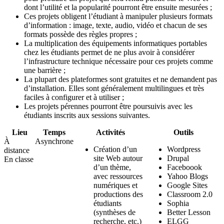
dont l’utilité et la popularité pourront être ensuite mesurées ;
Ces projets obligent l’étudiant à manipuler plusieurs formats
d’information : image, texte, audio, vidéo et chacun de ses
formats possède des règles propres ;
La multiplication des équipements informatiques portables
chez les étudiants permet de ne plus avoir à considérer
l’infrastructure technique nécessaire pour ces projets comme
une barrière ;
La plupart des plateformes sont gratuites et ne demandent pas
d’installation. Elles sont généralement multilingues et très
faciles à configurer et à utiliser ;
Les projets pérennes pourront être poursuivis avec les
étudiants inscrits aux sessions suivantes.
Lieu
Temps
Activités
Outils
À
Asynchrone
Création d’un
Wordpress
distance
site Web autour
Drupal
En classe
d’un thème,
Faceboook
avec ressources
Yahoo Blogs
numériques et
Google Sites
productions des
Classroom 2.0
étudiants
Sophia
(synthèses de
Better Lesson
recherche, etc.)
ELGG