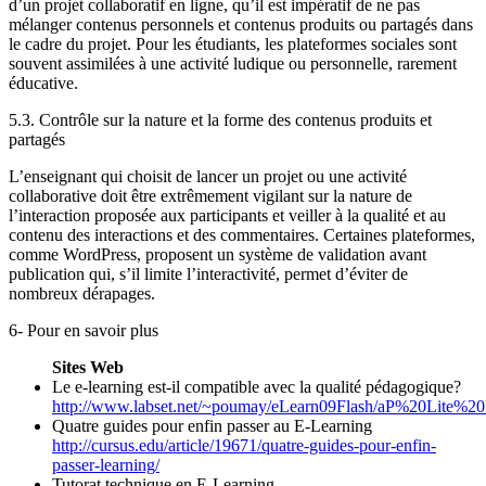
d’un projet collaboratif en ligne, qu’il est impératif de ne pas
mélanger contenus personnels et contenus produits ou partagés dans
le cadre du projet. Pour les étudiants, les plateformes sociales sont
souvent assimilées à une activité ludique ou personnelle, rarement
éducative.
5.3. Contrôle sur la nature et la forme des contenus produits et
partagés
L’enseignant qui choisit de lancer un projet ou une activité
collaborative doit être extrêmement vigilant sur la nature de
l’interaction proposée aux participants et veiller à la qualité et au
contenu des interactions et des commentaires. Certaines plateformes,
comme WordPress, proposent un système de validation avant
publication qui, s’il limite l’interactivité, permet d’éviter de
nombreux dérapages.
6- Pour en savoir plus
Sites Web
Le e-learning est-il compatible avec la qualité pédagogique?
http://www.labset.net/~poumay/eLearn09Flash/aP%20Lite%20
Quatre guides pour enfin passer au E-Learning
http://cursus.edu/article/19671/quatre-guides-pour-enfin-
passer-learning/
Tutorat technique en E-Learning