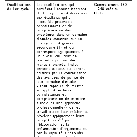
Qualifications
Les qualifications qui
Généralement 180
du 1er cycle
certifient l’accomplissement
– 240 crédits
du 1er cycle sont décernées
ECTS
aux étudiants qui :
- ont fait preuve de
connaissances et de
compréhension des
problèmes dans un domaine
d’études construit sur un
enseignement général
secondaire (1) et qui
correspond typiquement à
un niveau qui, tout en
prenant appui sur des
manuels avancés, inclut
certains aspects qui seront
éclairés par la connaissance
des avancées de pointe de
leur domaine d’études
- sont capables de mettre
en application leurs
connaissances et
compréhension de manière
à indiquer une approche
[2]
professionnelle
de leur
travail ou de leur métier, et
révèlent typiquement leurs
[3]
compétences
par
l’élaboration et la
présentation d’arguments et
par la capacité à résoudre