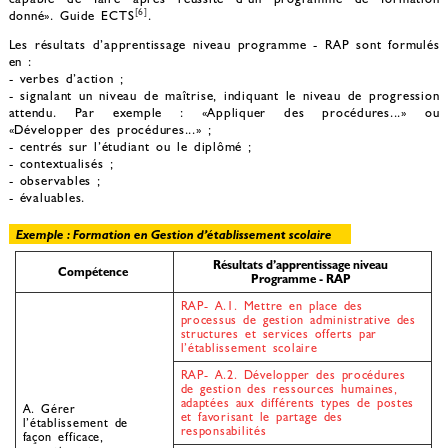
[6]
donné». Guide ECTS
.
Les résultats d’apprentissage niveau programme - RAP sont formulés
en :
- verbes d’action ;
- signalant un niveau de maîtrise, indiquant le niveau de progression
attendu. Par exemple : «Appliquer des procédures...» ou
«Développer des procédures...» ;
- centrés sur l’étudiant ou le diplômé ;
- contextualisés ;
- observables ;
- évaluables.
Exemple : Formation en Gestion d’établissement scolaire
Résultats d’apprentissage niveau
Compétence
Programme - RAP
RAP- A.1. Mettre en place des
processus de gestion administrative des
structures et services offerts par
l’établissement scolaire
RAP- A.2. Développer des procédures
de gestion des ressources humaines,
adaptées aux différents types de postes
A. Gérer
et favorisant le partage des
l’établissement de
responsabilités
façon efficace,