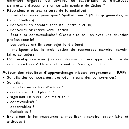
ensemble organisé de savoirs, de savoir-faire et d’attitudes
permettant d’accomplir un certain nombre de tâches ?
Répondent-elles aux critères de formulation?
- Sont-elles assez génériques? Synthétiques ? (Ni trop générales, ni
trop détaillées)
- Sont-elles en nombre adéquat? (entre 5 et 10)
- Sont-elles orientées vers l’action?
- Sont-elles contextualisées? C’est-à-dire en lien avec une situation
professionnelle?
- Les verbes ont-ils pour sujet le diplômé?
- Impliquent-elles la mobilisation de ressources (savoirs, savoir-
faire, attitudes)
Où développons-nous (ou comptons-nous développer) chacune de
ces compétences? Dans quelles unités d’enseignement ?
Autour des résultats d’apprentissage niveau programme – RAP:
Sont-ils des composantes, des déclinaisons des compétences?
Sont-ils :
- formulés en verbes d’action ?
- centrés sur le diplômé ?
- signalant un niveau de maîtrise ?
- contextualisés ?
- observables ?
- évaluables ?
Explicitent-ils les ressources à mobiliser : savoirs, savoir-faire et
attitudes ?