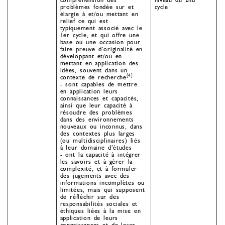
problèmes fondée sur et
cycle
élargie à et/ou mettant en
relief ce qui est
typiquement associé avec le
1er cycle, et qui offre une
base ou une occasion pour
faire preuve d’originalité en
développant et/ou en
mettant en application des
idées, souvent dans un
[4]
contexte de recherche
- sont capables de mettre
en application leurs
connaissances et capacités,
ainsi que leur capacité à
résoudre des problèmes
dans des environnements
nouveaux ou inconnus, dans
des contextes plus larges
(ou multidisciplinaires) liés
à leur domaine d’études
- ont la capacité à intégrer
les savoirs et à gérer la
complexité, et à formuler
des jugements avec des
informations incomplètes ou
limitées, mais qui supposent
de réfléchir sur des
responsabilités sociales et
éthiques liées à la mise en
application de leurs
connaissances et de leurs