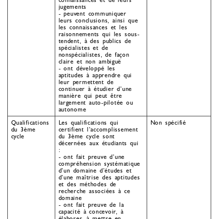
jugements
- peuvent communiquer
leurs conclusions, ainsi que
les connaissances et les
raisonnements qui les sous-
tendent, à des publics de
spécialistes et de
nonspécialistes, de façon
claire et non ambiguë
- ont développé les
aptitudes à apprendre qui
leur permettent de
continuer à étudier d’une
manière qui peut être
largement auto-pilotée ou
autonome
Qualifications
Les qualifications qui
Non spécifié
du 3ème
certifient l’accomplissement
cycle
du 3ème cycle sont
décernées aux étudiants qui
:
- ont fait preuve d’une
compréhension systématique
d’un domaine d’études et
d’une maîtrise des aptitudes
et des méthodes de
recherche associées à ce
domaine
- ont fait preuve de la
capacité à concevoir, à
élaborer, à mettre en