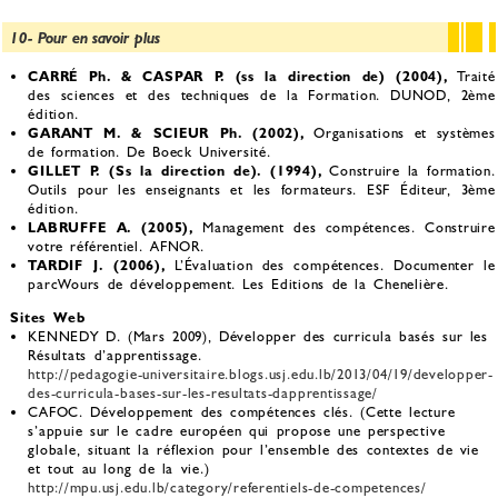
10- Pour en savoir plus
CARRÉ Ph. & CASPAR P. (ss la direction de) (2004),
Traité
des sciences et des techniques de la Formation. DUNOD, 2ème
édition.
GARANT M. & SCIEUR Ph. (2002),
Organisations et systèmes
de formation. De Boeck Université.
GILLET P. (Ss la direction de). (1994),
Construire la formation.
Outils pour les enseignants et les formateurs. ESF Éditeur, 3ème
édition.
LABRUFFE A. (2005),
Management des compétences. Construire
votre référentiel. AFNOR.
TARDIF J. (2006),
L’Évaluation des compétences. Documenter le
parcWours de développement. Les Editions de la Chenelière.
Sites Web
KENNEDY D. (Mars 2009), Développer des curricula basés sur les
Résultats d’apprentissage.
http://pedagogie-universitaire.blogs.usj.edu.lb/2013/04/19/developper-
des-curricula-bases-sur-les-resultats-dapprentissage/
CAFOC. Développement des compétences clés. (Cette lecture
s’appuie sur le cadre européen qui propose une perspective
globale, situant la réflexion pour l’ensemble des contextes de vie
et tout au long de la vie.)
http://mpu.usj.edu.lb/category/referentiels-de-competences/