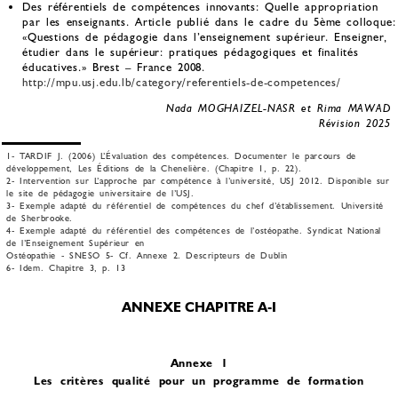
Des référentiels de compétences innovants: Quelle appropriation
par les enseignants. Article publié dans le cadre du 5ème colloque:
«Questions de pédagogie dans l’enseignement supérieur. Enseigner,
étudier dans le supérieur: pratiques pédagogiques et finalités
éducatives.» Brest – France 2008.
http://mpu.usj.edu.lb/category/referentiels-de-competences/
Nada MOGHAIZEL-NASR et Rima MAWAD
Révision 2025
1-
TARDIF J. (2006) L’Évaluation des compétences. Documenter le parcours de
développement, Les Éditions de la Chenelière. (Chapitre 1, p. 22).
2-
Intervention sur L’approche par compétence à l’université, USJ 2012. Disponible sur
le site de pédagogie universitaire de l’USJ.
3-
Exemple adapté du référentiel de compétences du chef d’établissement. Université
de Sherbrooke.
4-
Exemple adapté du référentiel des compétences de l’ostéopathe. Syndicat National
de l’Enseignement Supérieur en
Ostéopathie - SNESO
5-
Cf. Annexe 2. Descripteurs de Dublin
6-
Idem. Chapitre 3, p. 13
ANNEXE CHAPITRE A-I
Annexe 1
Les critères qualité pour un programme de formation