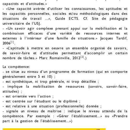
capacités et d’attitudes.»
- «Une capacité avérée d’utiliser les connaissances, les aptitudes et
les capacités personnelles, sociales et/ou méthodologiques dans des
situations de travail ...», Guide ECTS. Cf. Site de pédagogie
universitaire de l’USJ.
- «Un savoir agir complexe prenant appui sur la mobilisation et la
combinaison efficaces d’une variété de ressources internes et
externes à l’intérieur d’une famille de situations.» Jacques Tardif,
[1]
2006
.
- «L’aptitude à mettre en oeuvre un ensemble organisé de savoirs,
de savoir-faire et d’attitudes permettant d’accomplir un certain
[2]
nombre de tâches.» Marc Romainville, 2012
.)
La compétence:
- se situe au niveau d’un programme de formation (qui en comporte
généralement entre 5 et 10) ;
- est synthétique, ni trop générale, ni trop détaillée ;
- implique la mobilisation de ressources (savoirs, savoir-faire,
attitudes) ;
- est orientée vers l’action ;
- est centrée sur l’étudiant ou le diplômé ;
- est relative à une situation (professionnelle) donnée ;
- signale un niveau de maîtrise : indique le niveau attendu de la
compétence. Par exemple : «Gérer l’établissement...» ou «Prendre
part à la gestion de l’établissement...»)