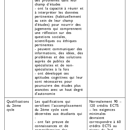
des problèmes dans leur
champ d’études
- ont la capacité à réunir et
à interpréter les données
pertinentes (habituellement
au sein de leur champ
d’études) pour nourrir des
jugements qui comprennent
une réflexion sur des
questions sociales,
scientifiques ou éthiques
pertinentes
- peuvent communiquer des
informations, des idées, des
problèmes et des solutions
auprès de publics de
spécialistes et de non-
spécialistes à la fois
- ont développé ces
aptitudes cognitives qui leur
sont nécessaires pour
poursuivre des études plus
avancées avec un haut degré
d’autonomie
Qualifications
Les qualifications qui
Normalement 90 –
du 2ème
certifient l’accomplissement
120 crédits ECTS
cycle
du 2ème cycle sont
– les exigences
décernées aux étudiants qui
minimales
:
devraient
- ont fait preuve de
correspondre à 60
connaissances et de
crédits ECTS au
compréhension des
niveau du 2nd