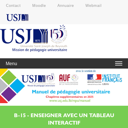
Contact
Moodle
Annuaire
Webmail
Menu
B-15 - ENSEIGNER AVEC UN TABLEAU
INTERACTIF