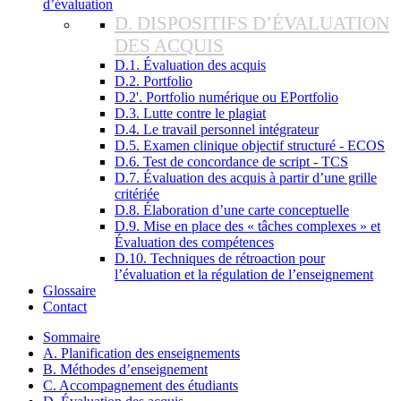
d’évaluation
D. DISPOSITIFS D’ÉVALUATION
DES ACQUIS
D.1. Évaluation des acquis
D.2. Portfolio
D.2'. Portfolio numérique ou EPortfolio
D.3. Lutte contre le plagiat
D.4. Le travail personnel intégrateur
D.5. Examen clinique objectif structuré - ECOS
D.6. Test de concordance de script - TCS
D.7. Évaluation des acquis à partir d’une grille
critériée
D.8. Élaboration d’une carte conceptuelle
D.9. Mise en place des « tâches complexes » et
Évaluation des compétences
D.10. Techniques de rétroaction pour
l’évaluation et la régulation de l’enseignement
Glossaire
Contact
Sommaire
A. Planification des enseignements
B. Méthodes d’enseignement
C. Accompagnement des étudiants