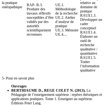
la pratique
relative au
RAP- B.3.
UE.1.
ostéopathique
domaine de
Produire des
Méthodologie
pratique
travaux réflexifs
de la recherche
RAUE1.3.
susceptibles d’être
UE.2. Atelier
Développer un
validés par des
d’analyse de
cadre
autorités
pratique
conceptuel
scientifiquement
UE.3. Mémoire
RAUE1.4.
reconnues
UE.4....
Élaborer un
outil de
recherche
qualitative /
quantitative
RAUE1.5.
Traiter
l’information
qualitative
5- Pour en savoir plus
Ouvrages
BERTHIAUME D., REGE COLET N. (2013),
La
Pédagogie de l’enseignement supérieur : repères théoriques et
applications pratiques. Tome 1. Enseigner au supérieur.
Éditions Peter Lang.