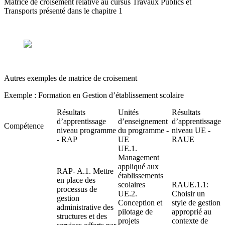
Matrice de croisement relative au cursus Travaux Publics et
Transports présenté dans le chapitre 1
Autres exemples de matrice de croisement
Exemple : Formation en Gestion d’établissement scolaire
Résultats
Unités
Résultats
d’apprentissage
d’enseignement
d’apprentissage
Compétence
niveau programme
du programme -
niveau UE -
- RAP
UE
RAUE
UE.1.
Management
appliqué aux
RAP- A.1. Mettre
établissements
en place des
scolaires
RAUE.1.1:
processus de
UE.2.
Choisir un
gestion
Conception et
style de gestion
administrative des
pilotage de
approprié au
structures et des
projets
contexte de