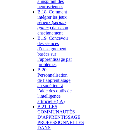
s’inspirant des
neurosciences
B.18. Comment
intégrer les jeux
sérieux (
serious
games
) dans son
enseignement
B.19. Concevoir
des séances
d’enseignement
basées sur
l’apprentissage par
problèmes
B.20.
Personnalisation
de l’apprentissage
au supérieur à
l’aide des outils de
l'intelligence
artificielle (IA)
B.21. LES
COMMUNAUTÉS
D’APPRENTISSAGE
PROFESSIONNELLES
DANS