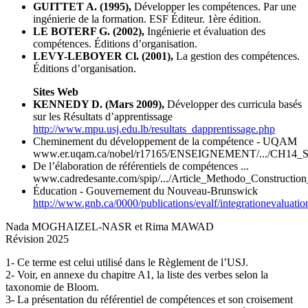
GUITTET A. (1995),
Développer les compétences. Par une
ingénierie de la formation. ESF Éditeur. 1ère édition.
LE BOTERF G. (2002),
Ingénierie et évaluation des
compétences. Éditions d’organisation.
LEVY-LEBOYER Cl. (2001),
La gestion des compétences.
Éditions d’organisation.
Sites Web
KENNEDY D. (Mars 2009),
Développer des curricula basés
sur les Résultats d’apprentissage
http://www.mpu.usj.edu.lb/resultats_dapprentissage.php
Cheminement du développement de la compétence - UQAM
www.er.uqam.ca/nobel/r17165/ENSEIGNEMENT/.../CH14_Se
De l’élaboration de référentiels de compétences ...
www.cadredesante.com/spip/.../Article_Methodo_Constructio
Éducation - Gouvernement du Nouveau-Brunswick
http://www.gnb.ca/0000/publications/evalf/integrationevaluatio
Nada MOGHAIZEL-NASR et Rima MAWAD
Révision 2025
1-
Ce terme est celui utilisé dans le Règlement de l’USJ.
2-
Voir, en annexe du chapitre A1, la liste des verbes selon la
taxonomie de Bloom.
3-
La présentation du référentiel de compétences et son croisement