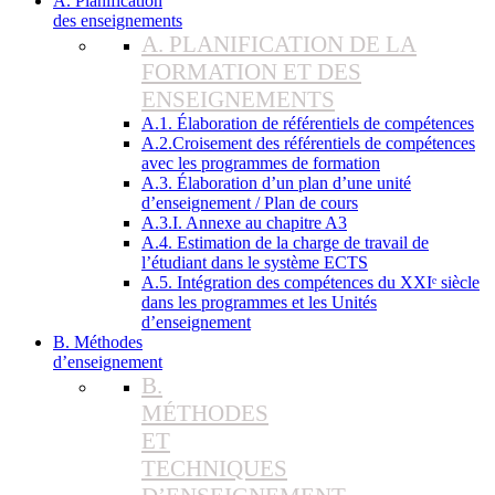
A. Planification
des enseignements
A. PLANIFICATION DE LA
FORMATION ET DES
ENSEIGNEMENTS
A.1. Élaboration de référentiels de compétences
A.2.Croisement des référentiels de compétences
avec les programmes de formation
A.3. Élaboration d’un plan d’une unité
d’enseignement / Plan de cours
A.3.I. Annexe au chapitre A3
A.4. Estimation de la charge de travail de
l’étudiant dans le système ECTS
A.5. Intégration des compétences du XXIᵉ siècle
dans les programmes et les Unités
d’enseignement
B. Méthodes
d’enseignement
B.
MÉTHODES
ET
TECHNIQUES