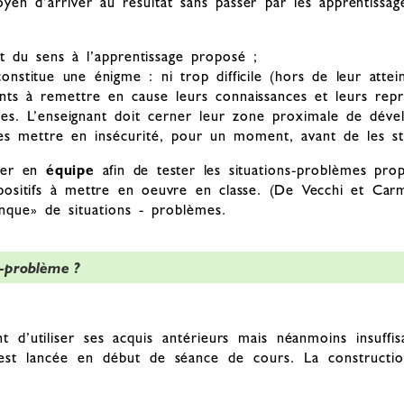
oyen d’arriver au résultat sans passer par les apprentissag
t du sens à l’apprentissage proposé ;
onstitue une énigme : ni trop difficile (hors de leur attein
nts à remettre en cause leurs connaissances et leurs repr
les. L’enseignant doit cerner leur zone proximale de dév
es mettre en insécurité, pour un moment, avant de les st
ller en
équipe
afin de tester les situations-problèmes prop
spositifs à mettre en oeuvre en classe. (De Vecchi et Ca
anque» de situations - problèmes.
n-problème ?
ant d’utiliser ses acquis antérieurs mais néanmoins insuff
 est lancée en début de séance de cours. La constructio