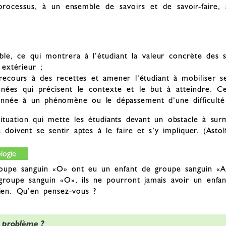
rocessus, à un ensemble de savoirs et de savoir-faire, 
able, ce qui montrera à l’étudiant la valeur concrète des s
 extérieur ;
ecours à des recettes et amener l’étudiant à mobiliser s
nées qui précisent le contexte et le but à atteindre. Ce
sonnée à un phénomène ou le dépassement d’une difficulté
situation qui mette les étudiants devant un obstacle à sur
doivent se sentir aptes à le faire et s’y impliquer. (Astolf
logie
pe sanguin «O» ont eu un enfant de groupe sanguin «A»
 groupe sanguin «O», ils ne pourront jamais avoir un enfan
ien. Qu’en pensez-vous ?
 - problème ?