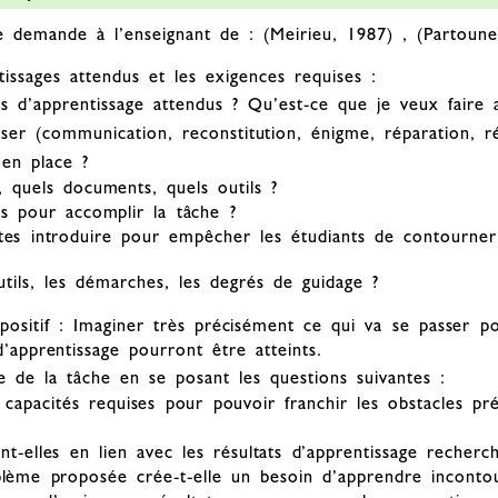
e demande à l’enseignant de : (Meirieu, 1987) , (Partoune
ntissages attendus et les exigences requises :
ts d’apprentissage attendus ? Qu’est-ce que je veux faire a
ser (communication, reconstitution, énigme, réparation, ré
 en place ?
 quels documents, quels outils ?
s pour accomplir la tâche ?
tes introduire pour empêcher les étudiants de contourner 
tils, les démarches, les degrés de guidage ?
spositif : Imaginer très précisément ce qui va se passer po
 d’apprentissage pourront être atteints.
e de la tâche en se posant les questions suivantes :
 capacités requises pour pouvoir franchir les obstacles prév
nt-elles en lien avec les résultats d’apprentissage recherc
blème proposée crée-t-elle un besoin d’apprendre inconto