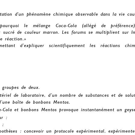
étation d’un phénomène chimique observable dans la vie cou
pourquoi le mélange Coca-Cola (allégé de préférenc
 sucré de couleur marron. Les forums se multiplient sur I
te réaction.»
ttant d’expliquer scientifiquement les réactions chi
n groupes de deux.
ériel de laboratoire, d’un nombre de substances et de solut
 d’une boîte de bonbons Mentos.
ca-Cola et bonbons Mentos provoque instantanément un geyse
ur :
 ;
pothèses : concevoir un protocole expérimental, expérimenter