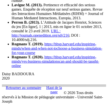
cultuur
.
Lavigne M. (2013).
Pertinence et efficacité des serious
games. Enquête de réception sur neuf serious games. Revue
des Interactions Humaines Médiatisées (RIHM) = Journal of
Human Mediated Interactions, Europia, 2013.
Perron B. (2013).
L’Attitude de Jacques Henriot, Sciences
du jeu [En ligne], 1 | 2013, mis en ligne le 01 octobre 2013,
consulté le 23 avril 2019.
URL :
http://journals.openedition.org/sdj/216
; DOI :
10.4000/sdj.216.
Rogmans T. (2019).
https://hbsp.harvard.edu/inspiring-
minds/when-and-when-not-tochoose-a-business-simulation-
for-your-course
Rogmans T. (2020).
https://hbsp.harvard.edu/inspiring-
minds/yes-business-simulationscan-and-should-be-taught-
online
Daisy BADDOURA
2020
Retourner au sommaire
Haut de la
page
© 2026 Tous droits
réservés à la Mission de pédagogie universitaire - Université Saint-
Joseph