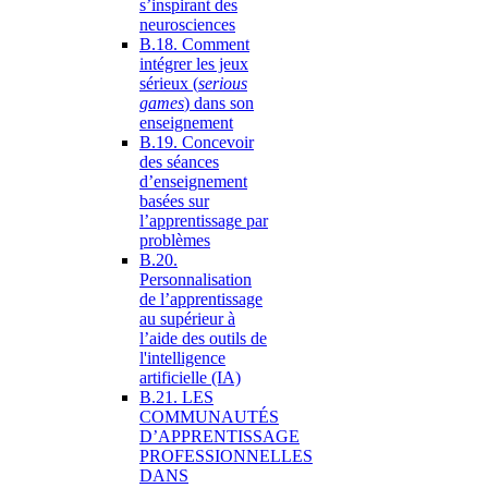
s’inspirant des
neurosciences
B.18. Comment
intégrer les jeux
sérieux (
serious
games
) dans son
enseignement
B.19. Concevoir
des séances
d’enseignement
basées sur
l’apprentissage par
problèmes
B.20.
Personnalisation
de l’apprentissage
au supérieur à
l’aide des outils de
l'intelligence
artificielle (IA)
B.21. LES
COMMUNAUTÉS
D’APPRENTISSAGE
PROFESSIONNELLES
DANS