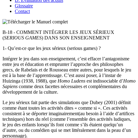
D. Évaluation des acquis
Glossaire
Contact
B-18 - COMMENT INTÉGRER LES JEUX SÉRIEUX
(
SERIOUS GAMES
) DANS SON ENSEIGNEMENT
1- Qu’est-ce que les jeux sérieux (serious games) ?
Intégrer le jeu dans son enseignement, c’est effacer l’antagonisme
entre jeu et éducation et emprunter l’approche des philosophes
grecs, de Rabelais et de Rousseau entre autres, pour lesquels le jeu
est à la base de l’apprentissage. C’est aussi poser, à l’instar de
Huizinga (1938, 1988), que
Homo Ludens
est indissociable d’
Homo
Sapiens
comme deux facettes nécessaires et complémentaires du
développement de la culture.
Le jeu sérieux fait partie des simulations que Dubey (2001) définit
comme étant toutes les activités dites « comme si ». Ces activités
consistent à se déporter imaginairement(au besoin à l’aide d’artifices
techniques) hors du réel (comme l’ensemble des activités ludiques,
le jeu des enfants lorsqu’ils font comme s’ils étaient quelqu’un
d’autre, ou du comédien qui se met littéralement dans la peau d’un
personnage).