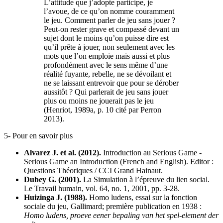
L’attitude que j’adopte participe, je
l’avoue, de ce qu’on nomme couramment
le jeu. Comment parler de jeu sans jouer ?
Peut-on rester grave et compassé devant un
sujet dont le moins qu’on puisse dire est
qu’il prête à jouer, non seulement avec les
mots que l’on emploie mais aussi et plus
profondément avec le sens même d’une
réalité fuyante, rebelle, ne se dévoilant et
ne se laissant entrevoir que pour se dérober
aussitôt ? Qui parlerait de jeu sans jouer
plus ou moins ne jouerait pas le jeu
(Henriot, 1989a, p. 10 cité par Perron
2013).
5- Pour en savoir plus
Alvarez J. et al. (2012).
Introduction au Serious Game -
Serious Game an Introduction (French and English). Editor :
Questions Théoriques / CCI Grand Hainaut.
Dubey G. (2001).
La Simulation à l’épreuve du lien social.
Le Travail humain, vol. 64, no. 1, 2001, pp. 3-28.
Huizinga J. (1988).
Homo ludens, essai sur la fonction
sociale du jeu, Gallimard; première publication en 1938 :
Homo ludens, proeve eener bepaling van het spel-element der