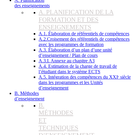
A. Planification
des enseignements
A. PLANIFICATION DE LA
FORMATION ET DES
ENSEIGNEMENTS
A.1. Élaboration de référentiels de compétences
A.2.Croisement des référentiels de compétences
avec les programmes de formation
A.3. Élaboration d’un plan d’une unité
d’enseignement / Plan de cours
A.3.I. Annexe au chapitre A3
A.4. Estimation de la charge de travail de
l’étudiant dans le système ECTS
A.5. Intégration des compétences du XXIᵉ siècle
dans les programmes et les Unités
d’enseignement
B. Méthodes
d’enseignement
B.
MÉTHODES
ET
TECHNIQUES