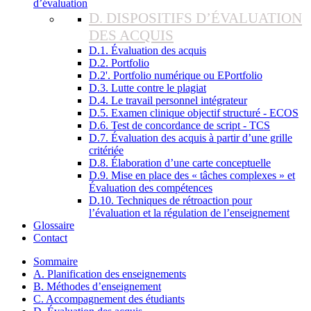
d’évaluation
D. DISPOSITIFS D’ÉVALUATION
DES ACQUIS
D.1. Évaluation des acquis
D.2. Portfolio
D.2'. Portfolio numérique ou EPortfolio
D.3. Lutte contre le plagiat
D.4. Le travail personnel intégrateur
D.5. Examen clinique objectif structuré - ECOS
D.6. Test de concordance de script - TCS
D.7. Évaluation des acquis à partir d’une grille
critériée
D.8. Élaboration d’une carte conceptuelle
D.9. Mise en place des « tâches complexes » et
Évaluation des compétences
D.10. Techniques de rétroaction pour
l’évaluation et la régulation de l’enseignement
Glossaire
Contact
Sommaire
A. Planification des enseignements
B. Méthodes d’enseignement
C. Accompagnement des étudiants