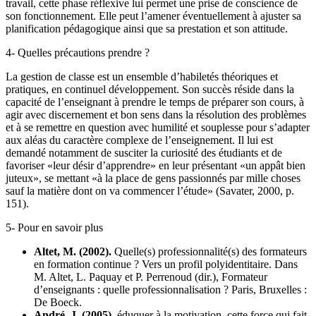
travail, cette phase réflexive lui permet une prise de conscience de
son fonctionnement. Elle peut l’amener éventuellement à ajuster sa
planification pédagogique ainsi que sa prestation et son attitude.
4- Quelles précautions prendre ?
La gestion de classe est un ensemble d’habiletés théoriques et
pratiques, en continuel développement. Son succès réside dans la
capacité de l’enseignant à prendre le temps de préparer son cours, à
agir avec discernement et bon sens dans la résolution des problèmes
et à se remettre en question avec humilité et souplesse pour s’adapter
aux aléas du caractère complexe de l’enseignement. Il lui est
demandé notamment de susciter la curiosité des étudiants et de
favoriser «leur désir d’apprendre» en leur présentant «un appât bien
juteux», se mettant «à la place de gens passionnés par mille choses
sauf la matière dont on va commencer l’étude» (Savater, 2000, p.
151).
5- Pour en savoir plus
Altet, M. (2002).
Quelle(s) professionnalité(s) des formateurs
en formation continue ? Vers un profil polyidentitaire. Dans
M. Altet, L. Paquay et P. Perrenoud (dir.), Formateur
d’enseignants : quelle professionnalisation ? Paris, Bruxelles :
De Boeck.
André, J. (2005).
éduquer à la motivation, cette force qui fait