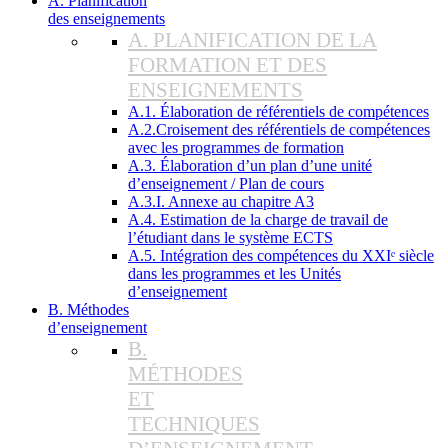
A. Planification
des enseignements
A. PLANIFICATION DE LA
FORMATION ET DES
ENSEIGNEMENTS
A.1. Élaboration de référentiels de compétences
A.2.Croisement des référentiels de compétences
avec les programmes de formation
A.3. Élaboration d’un plan d’une unité
d’enseignement / Plan de cours
A.3.I. Annexe au chapitre A3
A.4. Estimation de la charge de travail de
l’étudiant dans le système ECTS
A.5. Intégration des compétences du XXIᵉ siècle
dans les programmes et les Unités
d’enseignement
B. Méthodes
d’enseignement
B.
MÉTHODES
ET
TECHNIQUES