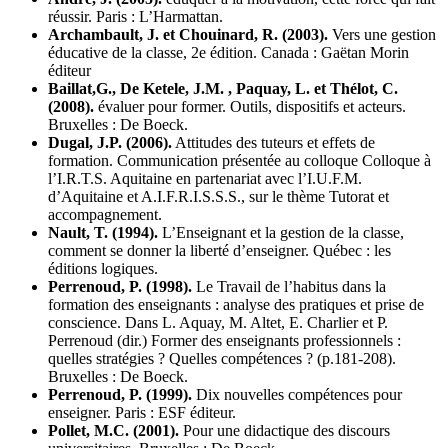
réussir. Paris : L’Harmattan.
Archambault, J. et Chouinard, R. (2003).
Vers une gestion
éducative de la classe, 2e édition. Canada : Gaëtan Morin
éditeur
Baillat,G., De Ketele, J.M. , Paquay, L. et Thélot, C.
(2008).
évaluer pour former. Outils, dispositifs et acteurs.
Bruxelles : De Boeck.
Dugal, J.P. (2006).
Attitudes des tuteurs et effets de
formation. Communication présentée au colloque Colloque à
l’I.R.T.S. Aquitaine en partenariat avec l’I.U.F.M.
d’Aquitaine et A.I.F.R.I.S.S.S., sur le thème Tutorat et
accompagnement.
Nault, T. (1994).
L’Enseignant et la gestion de la classe,
comment se donner la liberté d’enseigner. Québec : les
éditions logiques.
Perrenoud, P. (1998).
Le Travail de l’habitus dans la
formation des enseignants : analyse des pratiques et prise de
conscience. Dans L. Aquay, M. Altet, E. Charlier et P.
Perrenoud (dir.) Former des enseignants professionnels :
quelles stratégies ? Quelles compétences ? (p.181-208).
Bruxelles : De Boeck.
Perrenoud, P. (1999).
Dix nouvelles compétences pour
enseigner. Paris : ESF éditeur.
Pollet, M.C. (2001).
Pour une didactique des discours