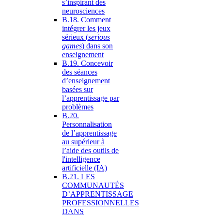
s’inspirant des
neurosciences
B.18. Comment
intégrer les jeux
sérieux (
serious
games
) dans son
enseignement
B.19. Concevoir
des séances
d’enseignement
basées sur
l’apprentissage par
problèmes
B.20.
Personnalisation
de l’apprentissage
au supérieur à
l’aide des outils de
l'intelligence
artificielle (IA)
B.21. LES
COMMUNAUTÉS
D’APPRENTISSAGE
PROFESSIONNELLES
DANS