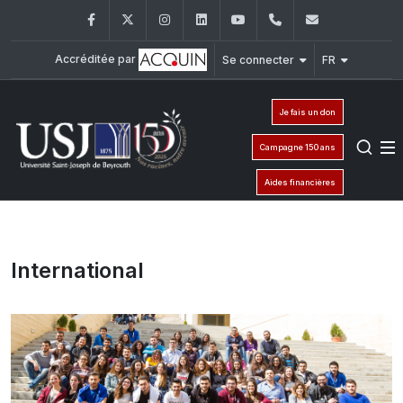
Facebook
Twitter
Instagram
LinkedIn
YouTube
+961 (1) 421 000
info@usj.e
Accréditée par
Se connecter
FR
Je fais un don
Campagne 150 ans
Aides financières
International