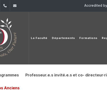
Accredited b
dIn
YouTube
+961 (1) 421 530
iesav@usj.edu.lb
La Faculté
Départements
Formations
Re
rogrammes
Professeur.e.s invité.e.s et co- directeur·r
os Anciens