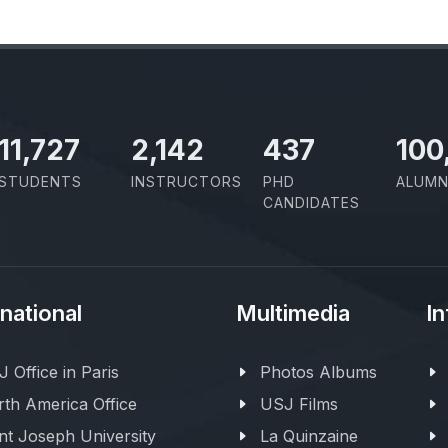
11,727
2,142
437
100
STUDENTS
INSTRUCTORS
PHD
ALUMN
CANDIDATES
rnational
Multimedia
In
 Office in Paris
Photos Albums
th America Office
USJ Films
nt Joseph University
La Quinzaine