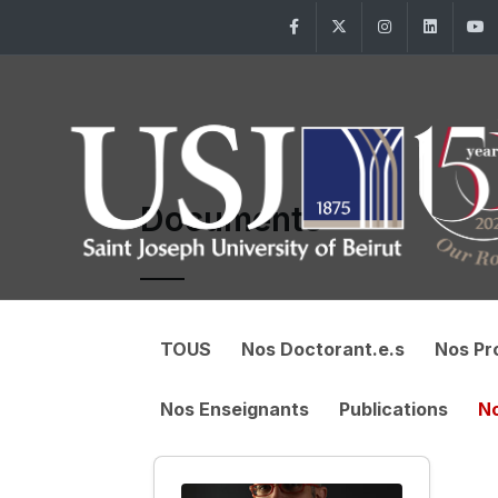
Facebook
Twitter
Instagram
Linke
Documents
TOUS
Nos Doctorant.e.s
Nos P
Nos Enseignants
Publications
N