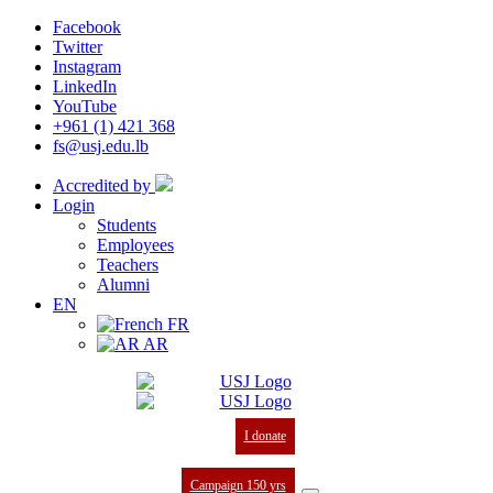
Facebook
Twitter
Instagram
LinkedIn
YouTube
+961 (1) 421 368
fs@usj.edu.lb
Accredited by
Login
Students
Employees
Teachers
Alumni
EN
FR
AR
I donate
Campaign 150 yrs