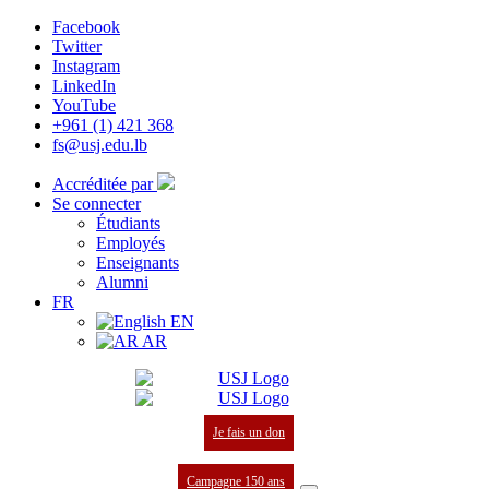
Facebook
Twitter
Instagram
LinkedIn
YouTube
+961 (1) 421 368
fs@usj.edu.lb
Accréditée par
Se connecter
Étudiants
Employés
Enseignants
Alumni
FR
EN
AR
Je fais un don
Campagne 150 ans