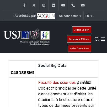
Facebook
Twitter
Instagram
LinkedIn
YouTube
+961 (1) 421 368
fs@usj.edu
Accréditée par
Se connecter
FR
Je fais un don
Campagne 150 ans
Aides financières
Social Big Data
048DSSBM1
4 crédits
Faculté des sciences
L’objectif principal de cette unité
d’enseignement est d’initier les
étudiants à la structure et aux
types de données présents sur